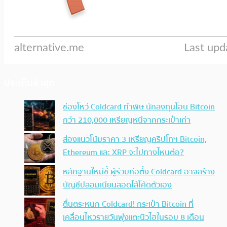
ประเด็นล่าสุด
ช่องโหว่ Coldcard ทำพิษ นักลงทุนโอน Bitcoin
กว่า 210,000 เหรียญหนีจากกระเป๋าเก่า
ส่องแนวโน้มราคา 3 เหรียญคริปโทฯ Bitcoin,
Ethereum และ XRP จะไปทางไหนต่อ?
หลักฐานใหม่ชี้ ผู้ร่วมก่อตั้ง Coldcard อาจสร้าง
บัญชีปลอมเนียนสอดไส้โค้ดตัวเอง
ตื่นตระหนก Coldcard! กระเป๋า Bitcoin ที่
เคลื่อนไหวรายวันพุ่งแตะนิวไฮในรอบ 8 เดือน