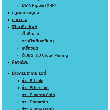
ราคา Ripple (XRP)
ปฏิทินเศรษฐกิจ
บทความ
รีวิวผลิตภัณฑ์
เว็บซื้อขาย
กระเป๋าเก็บเหรียญ
เครื่องขุด
เว็บขุดแบบ Cloud Mining
ห้องเรียน
ข่าวคริปโตเคอเรนซี่
ข่าว Bitcoin
ข่าว Ethereum
ข่าว Binance Coin
ข่าว Dogecoin
ข่าว Ripple (XRP)