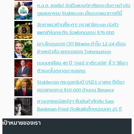
ก.ล.ต. ชงเข้ม! จับมือแบงก์ชาติยกระดับการกำกับ
ดูแลธุรกรรม Stablecoin เล็งออกแนวทางปีนี้
จับตาแนวต้านชี้ชะตา! กราฟ Bitcoin ก่อตัว
แพทเทิร์นกระทิง จ่อพุ่งทดสอบ $76,000
เจาะลึกมุมมอง CIO Bitwise ทำไม 12-24 เดือน
ข้างหน้าคือ ยุคทองของ Tokenization
ถอดบทเรียน 40 ปี ‘กรณ์ จาติกวณิช’ ชี้ 5 วิธีเอา
ตัวรอดในตลาดการลงทุน
Stablecoin ตระกูลทรัมป์ USD1 มาแรง ปีเดียว
ยอดเทรดทะลุ $50,000 ล้านบน Binance
ศาลอุทธรณ์สหรัฐฯ ยืนยันคำตัดสิน Sam
Bankman-Fried ดับฝันพ้นโทษนอนคุก 25 ปี
เป้าหมายของเรา