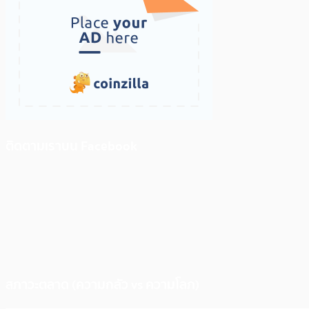
ติดตามเราบน Facebook
สภาวะตลาด (ความกลัว vs ความโลภ)