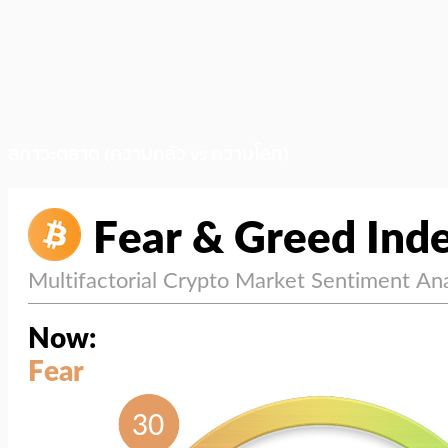
สภาวะตลาด (ความกลัว vs ความโลภ)