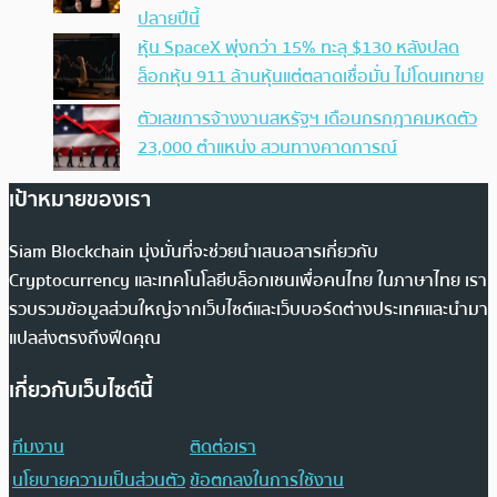
ปลายปีนี้
หุ้น SpaceX พุ่งกว่า 15% ทะลุ $130 หลังปลด
ล็อกหุ้น 911 ล้านหุ้นแต่ตลาดเชื่อมั่น ไม่โดนเทขาย
ตัวเลขการจ้างงานสหรัฐฯ เดือนกรกฎาคมหดตัว
23,000 ตำแหน่ง สวนทางคาดการณ์
เป้าหมายของเรา
Siam Blockchain มุ่งมั่นที่จะช่วยนำเสนอสารเกี่ยวกับ
Cryptocurrency และเทคโนโลยีบล็อกเชนเพื่อคนไทย ในภาษาไทย เรา
รวบรวมข้อมูลส่วนใหญ่จากเว็บไซต์และเว็บบอร์ดต่างประเทศและนำมา
แปลส่งตรงถึงฟีดคุณ
เกี่ยวกับเว็บไซต์นี้
ทีมงาน
ติดต่อเรา
นโยบายความเป็นส่วนตัว
ข้อตกลงในการใช้งาน