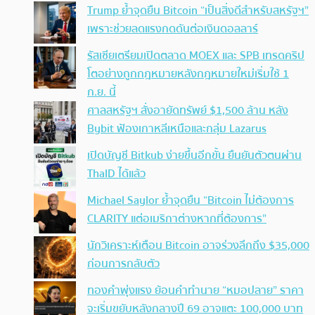
Trump ย้ำจุดยืน Bitcoin “เป็นสิ่งดีสำหรับสหรัฐฯ”
เพราะช่วยลดแรงกดดันต่อเงินดอลลาร์
รัสเซียเตรียมเปิดตลาด MOEX และ SPB เทรดคริป
โตอย่างถูกกฎหมายหลังกฎหมายใหม่เริ่มใช้ 1
ก.ย. นี้
ศาลสหรัฐฯ สั่งอายัดทรัพย์ $1,500 ล้าน หลัง
Bybit ฟ้องเกาหลีเหนือและกลุ่ม Lazarus
เปิดบัญชี Bitkub ง่ายขึ้นอีกขั้น ยืนยันตัวตนผ่าน
ThaID ได้แล้ว
Michael Saylor ย้ำจุดยืน “Bitcoin ไม่ต้องการ
CLARITY แต่อเมริกาต่างหากที่ต้องการ”
นักวิเคราะห์เตือน Bitcoin อาจร่วงลึกถึง $35,000
ก่อนการกลับตัว
ทองคำพุ่งแรง ย้อนคำทำนาย “หมอปลาย” ราคา
จะเริ่มขยับหลังกลางปี 69 อาจแตะ 100,000 บาท