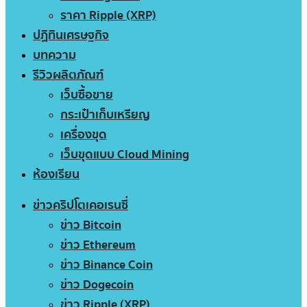
ราคา Ripple (XRP)
ปฏิทินเศรษฐกิจ
บทความ
รีวิวผลิตภัณฑ์
เว็บซื้อขาย
กระเป๋าเก็บเหรียญ
เครื่องขุด
เว็บขุดแบบ Cloud Mining
ห้องเรียน
ข่าวคริปโตเคอเรนซี่
ข่าว Bitcoin
ข่าว Ethereum
ข่าว Binance Coin
ข่าว Dogecoin
ข่าว Ripple (XRP)