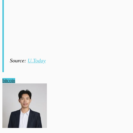
Source:
U.Today
bitcoin