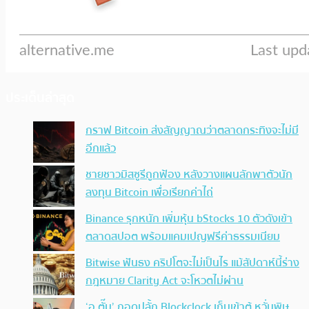
ประเด็นล่าสุด
กราฟ Bitcoin ส่งสัญญาณว่าตลาดกระทิงจะไม่มี
อีกแล้ว
ชายชาวมิสซูรีถูกฟ้อง หลังวางแผนลักพาตัวนัก
ลงทุน Bitcoin เพื่อเรียกค่าไถ่
Binance รุกหนัก เพิ่มหุ้น bStocks 10 ตัวดังเข้า
ตลาดสปอต พร้อมแคมเปญฟรีค่าธรรมเนียม
Bitwise ฟันธง คริปโตจะไม่เป็นไร แม้สัปดาห์นี้ร่าง
กฎหมาย Clarity Act จะโหวตไม่ผ่าน
‘อ.ตั๊ม’ ถอดปลั้ก Blockclock เก็บเข้าตู้ หวั่นพิษ