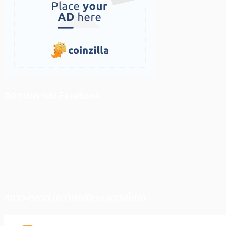
ติดตามเราบน Facebook
สภาวะตลาด (ความกลัว vs ความโลภ)