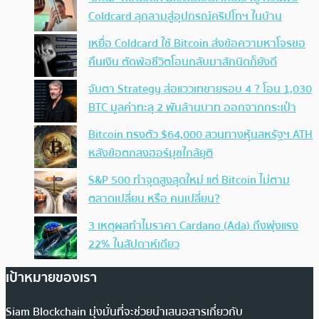
Coldcard ลุกลามสู่อุปกรณ์คริปโทฯ ในบ้าน
เหยื่อ Coldcard ใช้ Bitcoin ส่งข้อความหาโจรขอ
คืนเงิน ตัดพ้อชีวิตโอนกลับมาสักนิดก็ยังดี
จับตา Strategy ส่อแววเทขายรอบ 4 ? โอน 1,030
BTC มูลค่าทะลุ 2 พันล้านบาท ออกจากกระเป๋า
Bitcoin ทรงตัว $64,000 สวนทางหุ้นสหรัฐฯ ATH
หลังข้อตกลงฮอร์มุซใกล้ยุติ
S&P 500 ทำจุดสูงสุดใหม่ แต่ Bitcoin ไม่ตาม
ตลาดเปลี่ยน หรือ คนเปลี่ยน?
3 เหตุผลทำไมราคา Cardano (Ada) ถึงพุ่งแรง
22% ในสัปดาห์เดียว
เป้าหมายของเรา
Siam Blockchain มุ่งมั่นที่จะช่วยนำเสนอสารเกี่ยวกับ