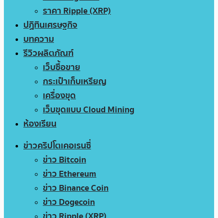
ราคา Ripple (XRP)
ปฏิทินเศรษฐกิจ
บทความ
รีวิวผลิตภัณฑ์
เว็บซื้อขาย
กระเป๋าเก็บเหรียญ
เครื่องขุด
เว็บขุดแบบ Cloud Mining
ห้องเรียน
ข่าวคริปโตเคอเรนซี่
ข่าว Bitcoin
ข่าว Ethereum
ข่าว Binance Coin
ข่าว Dogecoin
ข่าว Ripple (XRP)