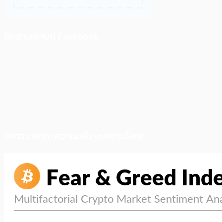
ติดตามเราบน Facebook
สภาวะตลาด (ความกลัว vs ความโลภ)