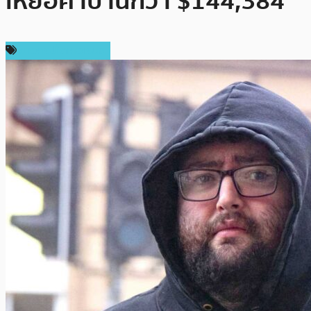
เหยื่อคาบ้านกว่า $144,384
ข่าวคริปโตเคอเรนซี่