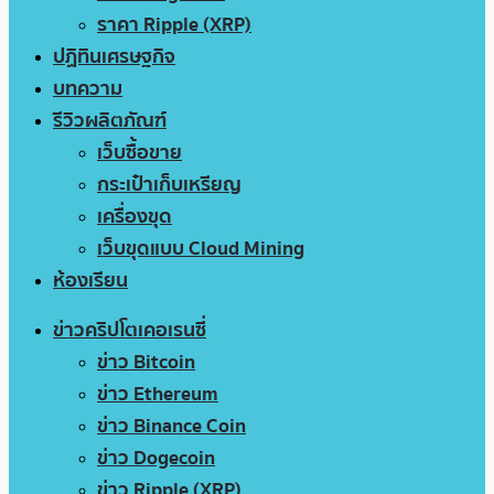
ราคา Ripple (XRP)
ปฏิทินเศรษฐกิจ
บทความ
รีวิวผลิตภัณฑ์
เว็บซื้อขาย
กระเป๋าเก็บเหรียญ
เครื่องขุด
เว็บขุดแบบ Cloud Mining
ห้องเรียน
ข่าวคริปโตเคอเรนซี่
ข่าว Bitcoin
ข่าว Ethereum
ข่าว Binance Coin
ข่าว Dogecoin
ข่าว Ripple (XRP)