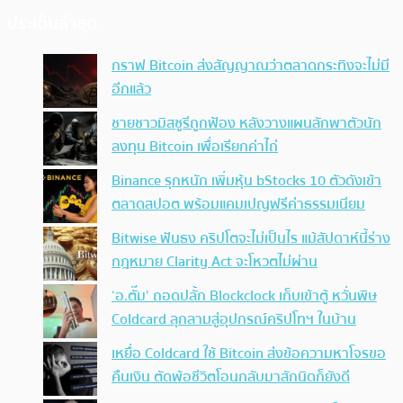
ประเด็นล่าสุด
กราฟ Bitcoin ส่งสัญญาณว่าตลาดกระทิงจะไม่มี
อีกแล้ว
ชายชาวมิสซูรีถูกฟ้อง หลังวางแผนลักพาตัวนัก
ลงทุน Bitcoin เพื่อเรียกค่าไถ่
Binance รุกหนัก เพิ่มหุ้น bStocks 10 ตัวดังเข้า
ตลาดสปอต พร้อมแคมเปญฟรีค่าธรรมเนียม
Bitwise ฟันธง คริปโตจะไม่เป็นไร แม้สัปดาห์นี้ร่าง
กฎหมาย Clarity Act จะโหวตไม่ผ่าน
‘อ.ตั๊ม’ ถอดปลั้ก Blockclock เก็บเข้าตู้ หวั่นพิษ
Coldcard ลุกลามสู่อุปกรณ์คริปโทฯ ในบ้าน
เหยื่อ Coldcard ใช้ Bitcoin ส่งข้อความหาโจรขอ
คืนเงิน ตัดพ้อชีวิตโอนกลับมาสักนิดก็ยังดี