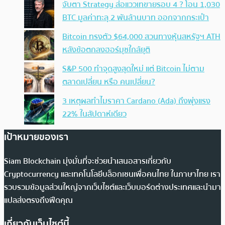
จับตา Strategy ส่อแววเทขายรอบ 4 ? โอน 1,030
BTC มูลค่าทะลุ 2 พันล้านบาท ออกจากกระเป๋า
Bitcoin ทรงตัว $64,000 สวนทางหุ้นสหรัฐฯ ATH
หลังข้อตกลงฮอร์มุซใกล้ยุติ
S&P 500 ทำจุดสูงสุดใหม่ แต่ Bitcoin ไม่ตาม
ตลาดเปลี่ยน หรือ คนเปลี่ยน?
3 เหตุผลทำไมราคา Cardano (Ada) ถึงพุ่งแรง
22% ในสัปดาห์เดียว
เป้าหมายของเรา
Siam Blockchain มุ่งมั่นที่จะช่วยนำเสนอสารเกี่ยวกับ
Cryptocurrency และเทคโนโลยีบล็อกเชนเพื่อคนไทย ในภาษาไทย เรา
รวบรวมข้อมูลส่วนใหญ่จากเว็บไซต์และเว็บบอร์ดต่างประเทศและนำมา
แปลส่งตรงถึงฟีดคุณ
เกี่ยวกับเว็บไซต์นี้