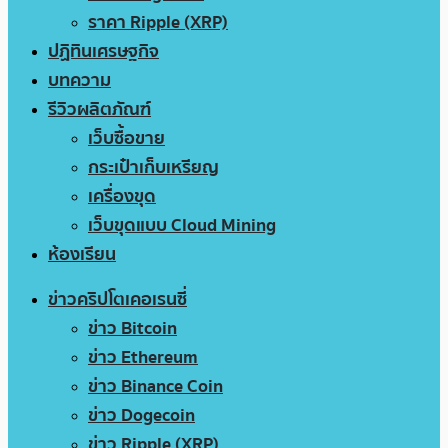
ราคา Ripple (XRP)
ปฏิทินเศรษฐกิจ
บทความ
รีวิวผลิตภัณฑ์
เว็บซื้อขาย
กระเป๋าเก็บเหรียญ
เครื่องขุด
เว็บขุดแบบ Cloud Mining
ห้องเรียน
ข่าวคริปโตเคอเรนซี่
ข่าว Bitcoin
ข่าว Ethereum
ข่าว Binance Coin
ข่าว Dogecoin
ข่าว Ripple (XRP)