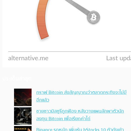
ประเด็นล่าสุด
กราฟ Bitcoin ส่งสัญญาณว่าตลาดกระทิงจะไม่มี
อีกแล้ว
ชายชาวมิสซูรีถูกฟ้อง หลังวางแผนลักพาตัวนัก
ลงทุน Bitcoin เพื่อเรียกค่าไถ่
Binance รุกหนัก เพิ่มหุ้น bStocks 10 ตัวดังเข้า