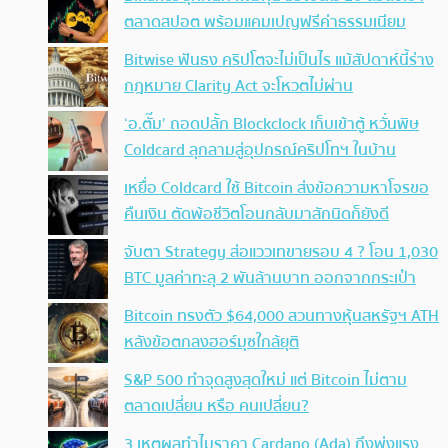
ตลาดสปอต พร้อมแคมเปญฟรีค่าธรรมเนียม
Bitwise ฟันธง คริปโตจะไม่เป็นไร แม้สัปดาห์นี้ร่าง
กฎหมาย Clarity Act จะโหวตไม่ผ่าน
‘อ.ตั๊ม’ ถอดปลั้ก Blockclock เก็บเข้าตู้ หวั่นพิษ
Coldcard ลุกลามสู่อุปกรณ์คริปโทฯ ในบ้าน
เหยื่อ Coldcard ใช้ Bitcoin ส่งข้อความหาโจรขอ
คืนเงิน ตัดพ้อชีวิตโอนกลับมาสักนิดก็ยังดี
จับตา Strategy ส่อแววเทขายรอบ 4 ? โอน 1,030
BTC มูลค่าทะลุ 2 พันล้านบาท ออกจากกระเป๋า
Bitcoin ทรงตัว $64,000 สวนทางหุ้นสหรัฐฯ ATH
หลังข้อตกลงฮอร์มุซใกล้ยุติ
S&P 500 ทำจุดสูงสุดใหม่ แต่ Bitcoin ไม่ตาม
ตลาดเปลี่ยน หรือ คนเปลี่ยน?
3 เหตุผลทำไมราคา Cardano (Ada) ถึงพุ่งแรง