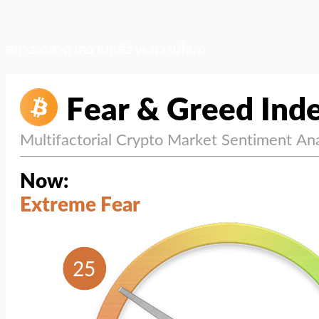
สภาวะตลาด (ความกลัว vs ความโลภ)