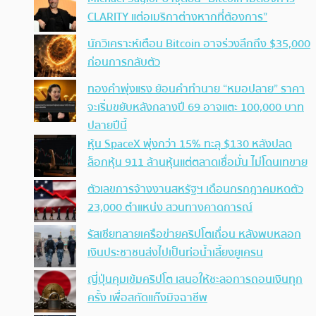
CLARITY แต่อเมริกาต่างหากที่ต้องการ”
นักวิเคราะห์เตือน Bitcoin อาจร่วงลึกถึง $35,000
ก่อนการกลับตัว
ทองคำพุ่งแรง ย้อนคำทำนาย “หมอปลาย” ราคา
จะเริ่มขยับหลังกลางปี 69 อาจแตะ 100,000 บาท
ปลายปีนี้
หุ้น SpaceX พุ่งกว่า 15% ทะลุ $130 หลังปลด
ล็อกหุ้น 911 ล้านหุ้นแต่ตลาดเชื่อมั่น ไม่โดนเทขาย
ตัวเลขการจ้างงานสหรัฐฯ เดือนกรกฎาคมหดตัว
23,000 ตำแหน่ง สวนทางคาดการณ์
รัสเซียทลายเครือข่ายคริปโตเถื่อน หลังพบหลอก
เงินประชาชนส่งไปเป็นท่อน้ำเลี้ยงยูเครน
ญี่ปุ่นคุมเข้มคริปโต เสนอให้ชะลอการถอนเงินทุก
ครั้ง เพื่อสกัดแก๊งมิจฉาชีพ