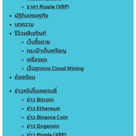
ราคา Ripple (XRP)
ปฏิทินเศรษฐกิจ
บทความ
รีวิวผลิตภัณฑ์
เว็บซื้อขาย
กระเป๋าเก็บเหรียญ
เครื่องขุด
เว็บขุดแบบ Cloud Mining
ห้องเรียน
ข่าวคริปโตเคอเรนซี่
ข่าว Bitcoin
ข่าว Ethereum
ข่าว Binance Coin
ข่าว Dogecoin
ข่าว Ripple (XRP)