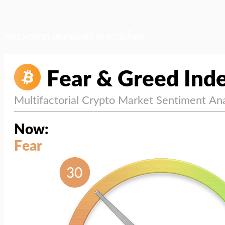
สภาวะตลาด (ความกลัว vs ความโลภ)