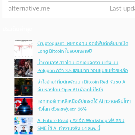
ประเด็นล่าสุด
Cryptoquant เผยกองทุนเฮดจ์ฟันด์กลับมาเปิด
Long Bitcoin ในรอบหลายปี
น้ำตานอง! สาวโดนแฮกเงินจัดงานแต่ง บน
Polygon กว่า 3.5 แสนบาท วอนชุมชนช่วยเหลือ
จำใจย้าย! ทีมนักพัฒนา Bitcoin Red หันซบ AI
จีน หลังโดน OpenAI บล็อกไม่ให้ใช้
แฮกเกอร์เกาหลีเหนืออัปเกรดใช้ AI กวาดคริปโทฯ
ทั่วโลก ตัวเลขพุ่งแตะ 66%
AI Future Ready #2 จัด Workshop ฟรี สอน
SME ใช้ AI ทำงานจริง 14 ส.ค. นี้