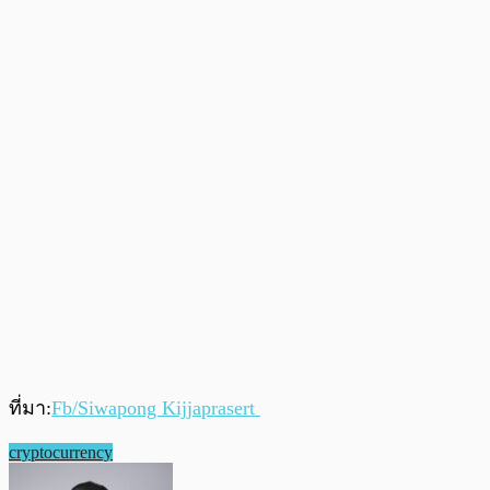
ที่มา:
Fb/Siwapong Kijjaprasert
cryptocurrency