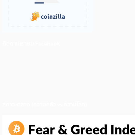
ติดตามเราบน Facebook
สภาวะตลาด (ความกลัว vs ความโลภ)