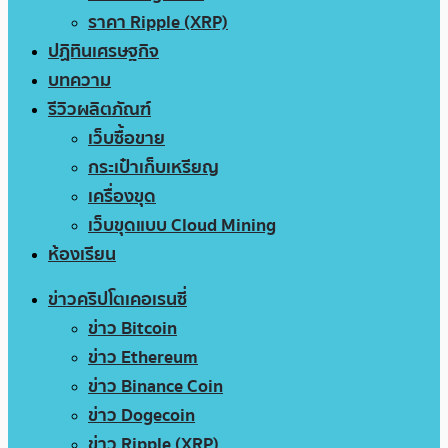
ราคา Ripple (XRP)
ปฏิทินเศรษฐกิจ
บทความ
รีวิวผลิตภัณฑ์
เว็บซื้อขาย
กระเป๋าเก็บเหรียญ
เครื่องขุด
เว็บขุดแบบ Cloud Mining
ห้องเรียน
ข่าวคริปโตเคอเรนซี่
ข่าว Bitcoin
ข่าว Ethereum
ข่าว Binance Coin
ข่าว Dogecoin
ข่าว Ripple (XRP)