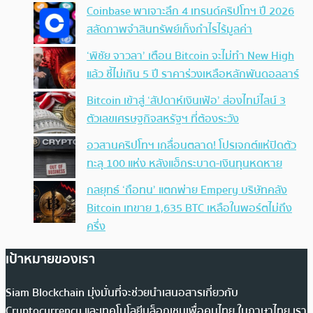
Coinbase พาเจาะลึก 4 เทรนด์คริปโทฯ ปี 2026
สลัดภาพจำสินทรัพย์เก็งกำไรไร้มูลค่า
‘พิชัย จาวลา’ เตือน Bitcoin จะไม่ทำ New High
แล้ว ชี้ไม่เกิน 5 ปี ราคาร่วงเหลือหลักพันดอลลาร์
Bitcoin เข้าสู่ ‘สัปดาห์เงินเฟ้อ’ ส่องไทม์ไลน์ 3
ตัวเลขเศรษฐกิจสหรัฐฯ ที่ต้องระวัง
อวสานคริปโทฯ เกลื่อนตลาด! โปรเจกต์แห่ปิดตัว
ทะลุ 100 แห่ง หลังแฮ็กระบาด-เงินทุนหดหาย
กลยุทธ์ ‘ถือทน’ แตกพ่าย Empery บริษัทคลัง
Bitcoin เทขาย 1,635 BTC เหลือในพอร์ตไม่ถึง
ครึ่ง
เป้าหมายของเรา
Siam Blockchain มุ่งมั่นที่จะช่วยนำเสนอสารเกี่ยวกับ
Cryptocurrency และเทคโนโลยีบล็อกเชนเพื่อคนไทย ในภาษาไทย เรา