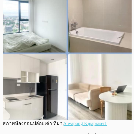
สภาพห้องก่อนปล่อยเช่า ที่มา:
Siwapong Kijjaprasert