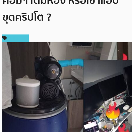
คอมฯ เต็มห้อง หรือเขาแอบ
ขุดคริปโต ?
ในประเทศ