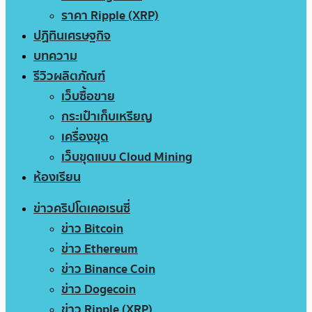
ราคา Ripple (XRP)
ปฏิทินเศรษฐกิจ
บทความ
รีวิวผลิตภัณฑ์
เว็บซื้อขาย
กระเป๋าเก็บเหรียญ
เครื่องขุด
เว็บขุดแบบ Cloud Mining
ห้องเรียน
ข่าวคริปโตเคอเรนซี่
ข่าว Bitcoin
ข่าว Ethereum
ข่าว Binance Coin
ข่าว Dogecoin
ข่าว Ripple (XRP)