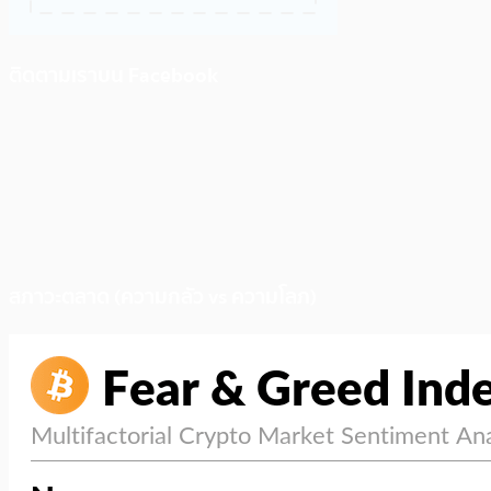
ติดตามเราบน Facebook
สภาวะตลาด (ความกลัว vs ความโลภ)