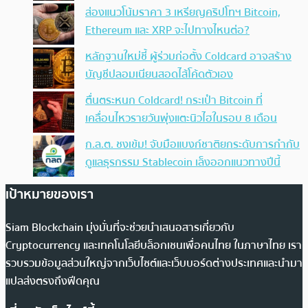
ส่องแนวโน้มราคา 3 เหรียญคริปโทฯ Bitcoin,
Ethereum และ XRP จะไปทางไหนต่อ?
หลักฐานใหม่ชี้ ผู้ร่วมก่อตั้ง Coldcard อาจสร้าง
บัญชีปลอมเนียนสอดไส้โค้ดตัวเอง
ตื่นตระหนก Coldcard! กระเป๋า Bitcoin ที่
เคลื่อนไหวรายวันพุ่งแตะนิวไฮในรอบ 8 เดือน
ก.ล.ต. ชงเข้ม! จับมือแบงก์ชาติยกระดับการกำกับ
ดูแลธุรกรรม Stablecoin เล็งออกแนวทางปีนี้
เป้าหมายของเรา
Siam Blockchain มุ่งมั่นที่จะช่วยนำเสนอสารเกี่ยวกับ
Cryptocurrency และเทคโนโลยีบล็อกเชนเพื่อคนไทย ในภาษาไทย เรา
รวบรวมข้อมูลส่วนใหญ่จากเว็บไซต์และเว็บบอร์ดต่างประเทศและนำมา
แปลส่งตรงถึงฟีดคุณ