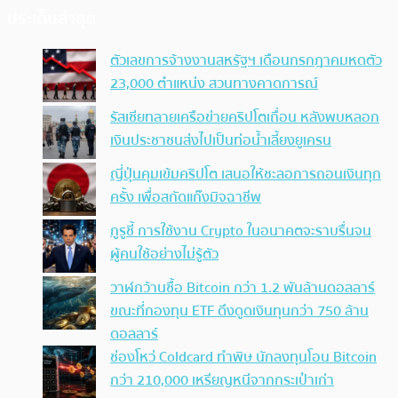
ประเด็นล่าสุด
ตัวเลขการจ้างงานสหรัฐฯ เดือนกรกฎาคมหดตัว
23,000 ตำแหน่ง สวนทางคาดการณ์
รัสเซียทลายเครือข่ายคริปโตเถื่อน หลังพบหลอก
เงินประชาชนส่งไปเป็นท่อน้ำเลี้ยงยูเครน
ญี่ปุ่นคุมเข้มคริปโต เสนอให้ชะลอการถอนเงินทุก
ครั้ง เพื่อสกัดแก๊งมิจฉาชีพ
กูรูชี้ การใช้งาน Crypto ในอนาคตจะราบรื่นจน
ผู้คนใช้อย่างไม่รู้ตัว
วาฬกว้านซื้อ Bitcoin กว่า 1.2 พันล้านดอลลาร์
ขณะที่กองทุน ETF ดึงดูดเงินทุนกว่า 750 ล้าน
ดอลลาร์
ช่องโหว่ Coldcard ทำพิษ นักลงทุนโอน Bitcoin
กว่า 210,000 เหรียญหนีจากกระเป๋าเก่า