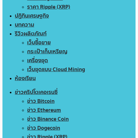
ราคา Ripple (XRP)
ปฏิทินเศรษฐกิจ
บทความ
รีวิวผลิตภัณฑ์
เว็บซื้อขาย
กระเป๋าเก็บเหรียญ
เครื่องขุด
เว็บขุดแบบ Cloud Mining
ห้องเรียน
ข่าวคริปโตเคอเรนซี่
ข่าว Bitcoin
ข่าว Ethereum
ข่าว Binance Coin
ข่าว Dogecoin
ข่าว Ripple (XRP)