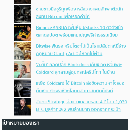
ชายชาวมิสซูรีถูกฟ้อง หลังวางแผนลักพาตัวนัก
ลงทุน Bitcoin เพื่อเรียกค่าไถ่
Binance รุกหนัก เพิ่มหุ้น bStocks 10 ตัวดังเข้า
ตลาดสปอต พร้อมแคมเปญฟรีค่าธรรมเนียม
Bitwise ฟันธง คริปโตจะไม่เป็นไร แม้สัปดาห์นี้ร่าง
กฎหมาย Clarity Act จะโหวตไม่ผ่าน
‘อ.ตั๊ม’ ถอดปลั้ก Blockclock เก็บเข้าตู้ หวั่นพิษ
Coldcard ลุกลามสู่อุปกรณ์คริปโทฯ ในบ้าน
เหยื่อ Coldcard ใช้ Bitcoin ส่งข้อความหาโจรขอ
คืนเงิน ตัดพ้อชีวิตโอนกลับมาสักนิดก็ยังดี
จับตา Strategy ส่อแววเทขายรอบ 4 ? โอน 1,030
BTC มูลค่าทะลุ 2 พันล้านบาท ออกจากกระเป๋า
เป้าหมายของเรา