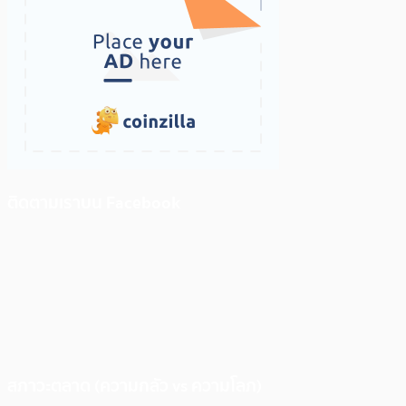
ติดตามเราบน Facebook
สภาวะตลาด (ความกลัว vs ความโลภ)