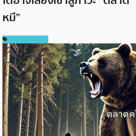
โตอาจเสี่ยงเข้าสู่ภาวะ “ตลาด
หมี”
ข่าวคริปโตเคอเรนซี่