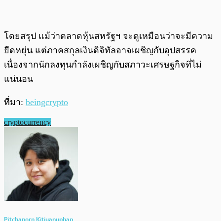
โดยสรุป แม้ว่าตลาดหุ้นสหรัฐฯ จะดูเหมือนว่าจะมีความ
ยืดหยุ่น แต่ภาคสกุลเงินดิจิทัลอาจเผชิญกับอุปสรรค
เนื่องจากนักลงทุนกำลังเผชิญกับสภาวะเศรษฐกิจที่ไม่
แน่นอน
ที่มา:
beingcrypto
cryptocurrency
Pitchaporn Kitiyanuphap