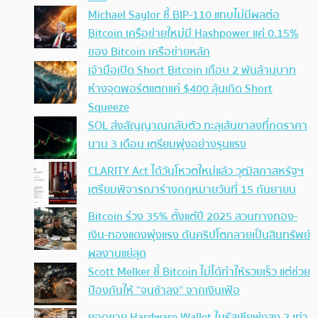
Michael Saylor ชี้ BIP-110 แทบไม่มีผลต่อ
Bitcoin เครือข่ายใหม่มี Hashpower แค่ 0.15%
ของ Bitcoin เครือข่ายหลัก
เจ้ามือเปิด Short Bitcoin เกือบ 2 พันล้านบาท
ห่างจุดพอร์ตแตกแค่ $400 ลุ้นเกิด Short
Squeeze
SOL ส่งสัญญาณกลับตัว ทะลุเส้นขาลงที่กดราคา
นาน 3 เดือน เตรียมพุ่งอย่างรุนแรง
CLARITY Act ได้วันโหวตใหม่แล้ว วุฒิสภาสหรัฐฯ
เตรียมพิจารณาร่างกฎหมายวันที่ 15 กันยายน
Bitcoin ร่วง 35% ตั้งแต่ปี 2025 สวนทางทอง-
เงิน-ทองแดงพุ่งแรง ดันคริปโตกลายเป็นสินทรัพย์
ผลงานแย่สุด
Scott Melker ชี้ Bitcoin ไม่ได้ทำให้รวยเร็ว แต่ช่วย
ป้องกันให้ “จนช้าลง” จากเงินเฟ้อ
ยอดขาย Hardware Wallet ในรัสเซียพุ่งสูง 2 เท่า