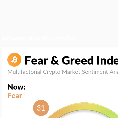
สภาวะตลาด (ความกลัว vs ความโลภ)