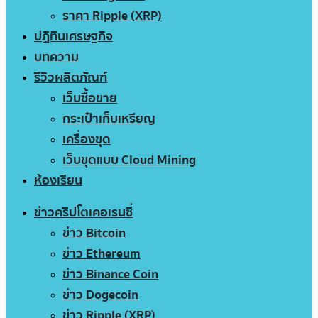
ราคา Ripple (XRP)
ปฏิทินเศรษฐกิจ
บทความ
รีวิวผลิตภัณฑ์
เว็บซื้อขาย
กระเป๋าเก็บเหรียญ
เครื่องขุด
เว็บขุดแบบ Cloud Mining
ห้องเรียน
ข่าวคริปโตเคอเรนซี่
ข่าว Bitcoin
ข่าว Ethereum
ข่าว Binance Coin
ข่าว Dogecoin
ข่าว Ripple (XRP)