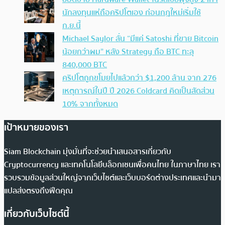
นักลงทุนแห่ถือคริปโตเอง ก่อนกฎใหม่เริ่มใช้
ก.ย.นี้
Michael Saylor ลั่น “มีแค่ Satoshi ที่ขาย Bitcoin
น้อยกว่าผม” หลัง Strategy ถือ BTC ทะลุ
840,000 BTC
คริปโตถูกขโมยไปแล้วกว่า $1,200 ล้าน จาก 276
เหตุการณ์ในปี ปี 2026 Coldcard คิดเป็นสัดส่วน
10% จากทั้งหมด
เป้าหมายของเรา
Siam Blockchain มุ่งมั่นที่จะช่วยนำเสนอสารเกี่ยวกับ
Cryptocurrency และเทคโนโลยีบล็อกเชนเพื่อคนไทย ในภาษาไทย เรา
รวบรวมข้อมูลส่วนใหญ่จากเว็บไซต์และเว็บบอร์ดต่างประเทศและนำมา
แปลส่งตรงถึงฟีดคุณ
เกี่ยวกับเว็บไซต์นี้