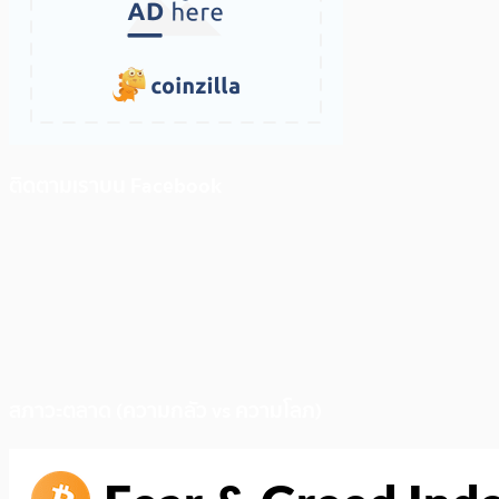
ติดตามเราบน Facebook
สภาวะตลาด (ความกลัว vs ความโลภ)