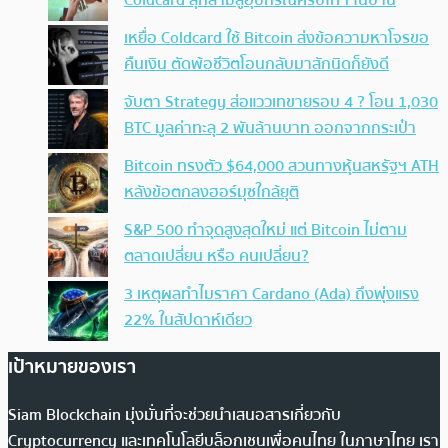
Coldcard ลุกลามสู่อุปกรณ์คริปโทฯ ในบ้าน
เหยื่อ Coldcard ใช้ Bitcoin ส่งข้อความหาโจรขอ
คืนเงิน ตัดพ้อชีวิตโอนกลับมาสักนิดก็ยังดี
จับตา Strategy ส่อแววเทขายรอบ 4 ? โอน 1,030
BTC มูลค่าทะลุ 2 พันล้านบาท ออกจากกระเป๋า
Bitcoin ทรงตัว $64,000 สวนทางหุ้นสหรัฐฯ ATH
หลังข้อตกลงฮอร์มุซใกล้ยุติ
S&P 500 ทำจุดสูงสุดใหม่ แต่ Bitcoin ไม่ตาม
ตลาดเปลี่ยน หรือ คนเปลี่ยน?
3 เหตุผลทำไมราคา Cardano (Ada) ถึงพุ่งแรง
22% ในสัปดาห์เดียว
เป้าหมายของเรา
Siam Blockchain มุ่งมั่นที่จะช่วยนำเสนอสารเกี่ยวกับ
Cryptocurrency และเทคโนโลยีบล็อกเชนเพื่อคนไทย ในภาษาไทย เรา