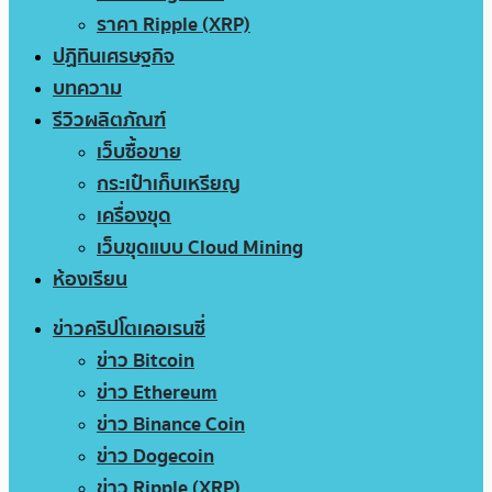
ราคา Ripple (XRP)
ปฏิทินเศรษฐกิจ
บทความ
รีวิวผลิตภัณฑ์
เว็บซื้อขาย
กระเป๋าเก็บเหรียญ
เครื่องขุด
เว็บขุดแบบ Cloud Mining
ห้องเรียน
ข่าวคริปโตเคอเรนซี่
ข่าว Bitcoin
ข่าว Ethereum
ข่าว Binance Coin
ข่าว Dogecoin
ข่าว Ripple (XRP)