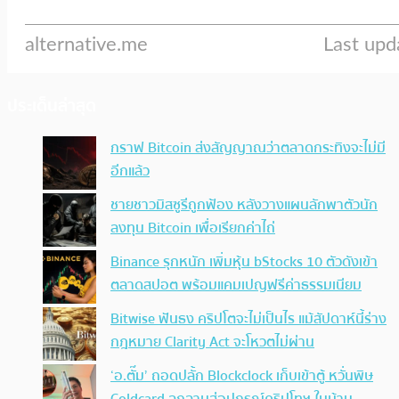
ประเด็นล่าสุด
กราฟ Bitcoin ส่งสัญญาณว่าตลาดกระทิงจะไม่มี
อีกแล้ว
ชายชาวมิสซูรีถูกฟ้อง หลังวางแผนลักพาตัวนัก
ลงทุน Bitcoin เพื่อเรียกค่าไถ่
Binance รุกหนัก เพิ่มหุ้น bStocks 10 ตัวดังเข้า
ตลาดสปอต พร้อมแคมเปญฟรีค่าธรรมเนียม
Bitwise ฟันธง คริปโตจะไม่เป็นไร แม้สัปดาห์นี้ร่าง
กฎหมาย Clarity Act จะโหวตไม่ผ่าน
‘อ.ตั๊ม’ ถอดปลั้ก Blockclock เก็บเข้าตู้ หวั่นพิษ