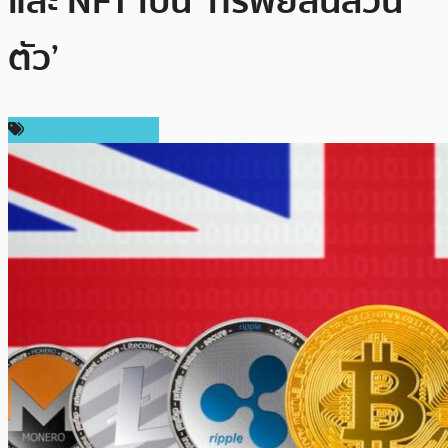
และ NFT เป็น ‘ทรัพย์สินส่วน
ตัว’
ข่าวคริปโตเคอเรนซี่