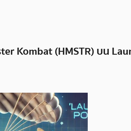
ster Kombat (HMSTR) บน Laun