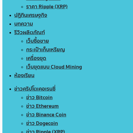
ราคา Ripple (XRP)
ปฏิทินเศรษฐกิจ
บทความ
รีวิวผลิตภัณฑ์
เว็บซื้อขาย
กระเป๋าเก็บเหรียญ
เครื่องขุด
เว็บขุดแบบ Cloud Mining
ห้องเรียน
ข่าวคริปโตเคอเรนซี่
ข่าว Bitcoin
ข่าว Ethereum
ข่าว Binance Coin
ข่าว Dogecoin
ข่าว Ripple (XRP)