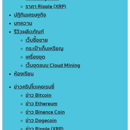
ราคา Ripple (XRP)
ปฏิทินเศรษฐกิจ
บทความ
รีวิวผลิตภัณฑ์
เว็บซื้อขาย
กระเป๋าเก็บเหรียญ
เครื่องขุด
เว็บขุดแบบ Cloud Mining
ห้องเรียน
ข่าวคริปโตเคอเรนซี่
ข่าว Bitcoin
ข่าว Ethereum
ข่าว Binance Coin
ข่าว Dogecoin
ข่าว Ripple (XRP)