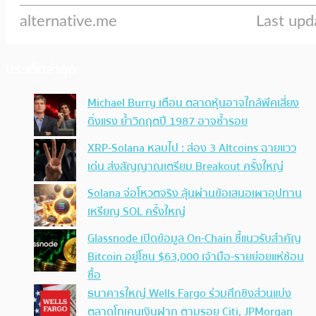
ประเด็นล่าสุด
Michael Burry เตือน ตลาดหุ้นอาจใกล้พีคเสี่ยง
ดิ่งแรง ย้ำวิกฤตปี 1987 อาจซ้ำรอย
XRP-Solana หลบไป : ส่อง 3 Altcoins ฉายแวว
เด่น ส่งสัญญาณเตรียม Breakout ครั้งใหญ่
Solana จ่อโหวตจริง ลุ้นผ่านข้อเสนอเผาอุปทาน
เหรียญ SOL ครั้งใหญ่
Glassnode เปิดข้อมูล On-Chain ชี้แนวรับสำคัญ
Bitcoin อยู่โซน $63,000 เจ้ามือ-รายย่อยแห่ช้อน
ซื้อ
ธนาคารใหญ่ Wells Fargo ร่วมศึกชิงส่วนแบ่ง
ตลาดโทเคนเงินฝาก ตามรอย Citi, JPMorgan