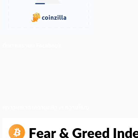
ติดตามเราบน Facebook
สภาวะตลาด (ความกลัว vs ความโลภ)