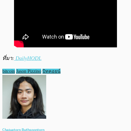
ที่มา:
DailyHODL
bitcoin
Jason Pizzino
บิทคอยน์
Chaiyatorn Buthsoontorn