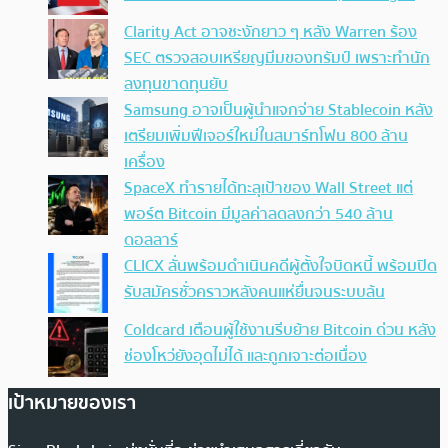
Clarity Act อาจชะงักยาว ๆ หลัง Warren ร้อง
SEC ตรวจสอบเหรียญมีมของทรัมป์ เพราะทำนัก
ลงทุนขาดทุนยับ
Samsung อาจเป็นผู้นำแจกจ่าย Stablecoin หลัง
เตรียมเพิ่มฟีเจอร์ใหม่ในสมาร์ทโฟน 800 ล้าน
เครื่อง
SpaceX ทำรายได้ทะลุเป้าของ Wall Street แต่
พอร์ต Bitcoin มีมูลค่าลดลงกว่า 540 ล้าน
ดอลลาร์
CLICX ลั่นพร้อมดำเนินคดีผู้ตั้งใจบิดหนี้ พร้อมปิด
รับสมัครชั่วคราวหลังคนแห่ยื่นจนระบบล้น
Coldcard เตือนผู้ใช้งานรีบย้าย Bitcoin ด่วน หลัง
ช่องโหว่ยังอุดไม่ได้ และถูกเจาะต่อเนื่อง
เป้าหมายของเรา