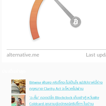
ประเด็นล่าสุด
Bitwise ฟันธง คริปโตจะไม่เป็นไร แม้สัปดาห์นี้ร่าง
กฎหมาย Clarity Act จะโหวตไม่ผ่าน
‘อ.ตั๊ม’ ถอดปลั้ก Blockclock เก็บเข้าตู้ หวั่นพิษ
Coldcard ลุกลามสู่อุปกรณ์คริปโทฯ ในบ้าน