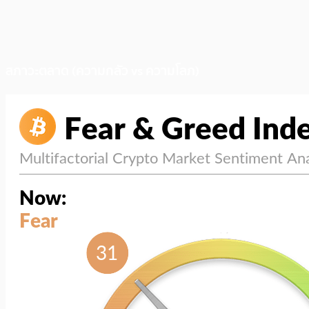
สภาวะตลาด (ความกลัว vs ความโลภ)