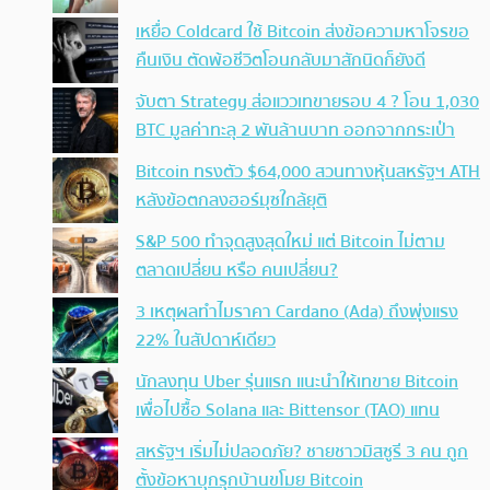
เหยื่อ Coldcard ใช้ Bitcoin ส่งข้อความหาโจรขอ
คืนเงิน ตัดพ้อชีวิตโอนกลับมาสักนิดก็ยังดี
จับตา Strategy ส่อแววเทขายรอบ 4 ? โอน 1,030
BTC มูลค่าทะลุ 2 พันล้านบาท ออกจากกระเป๋า
Bitcoin ทรงตัว $64,000 สวนทางหุ้นสหรัฐฯ ATH
หลังข้อตกลงฮอร์มุซใกล้ยุติ
S&P 500 ทำจุดสูงสุดใหม่ แต่ Bitcoin ไม่ตาม
ตลาดเปลี่ยน หรือ คนเปลี่ยน?
3 เหตุผลทำไมราคา Cardano (Ada) ถึงพุ่งแรง
22% ในสัปดาห์เดียว
นักลงทุน Uber รุ่นแรก แนะนำให้เทขาย Bitcoin
เพื่อไปซื้อ Solana และ Bittensor (TAO) แทน
สหรัฐฯ เริ่มไม่ปลอดภัย? ชายชาวมิสซูรี 3 คน ถูก
ตั้งข้อหาบุกรุกบ้านขโมย Bitcoin