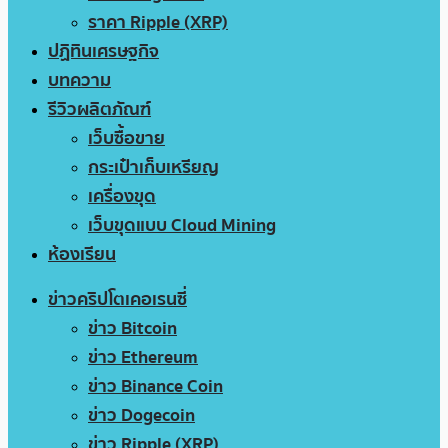
ราคา Ripple (XRP)
ปฏิทินเศรษฐกิจ
บทความ
รีวิวผลิตภัณฑ์
เว็บซื้อขาย
กระเป๋าเก็บเหรียญ
เครื่องขุด
เว็บขุดแบบ Cloud Mining
ห้องเรียน
ข่าวคริปโตเคอเรนซี่
ข่าว Bitcoin
ข่าว Ethereum
ข่าว Binance Coin
ข่าว Dogecoin
ข่าว Ripple (XRP)