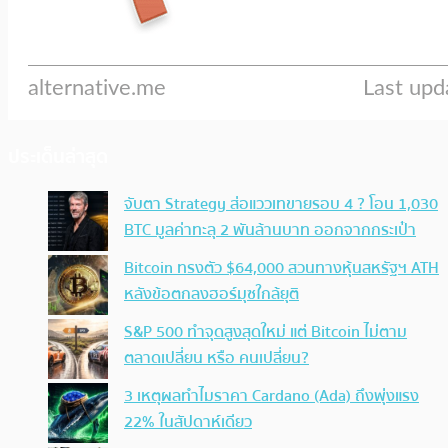
ประเด็นล่าสุด
จับตา Strategy ส่อแววเทขายรอบ 4 ? โอน 1,030
BTC มูลค่าทะลุ 2 พันล้านบาท ออกจากกระเป๋า
Bitcoin ทรงตัว $64,000 สวนทางหุ้นสหรัฐฯ ATH
หลังข้อตกลงฮอร์มุซใกล้ยุติ
S&P 500 ทำจุดสูงสุดใหม่ แต่ Bitcoin ไม่ตาม
ตลาดเปลี่ยน หรือ คนเปลี่ยน?
3 เหตุผลทำไมราคา Cardano (Ada) ถึงพุ่งแรง
22% ในสัปดาห์เดียว