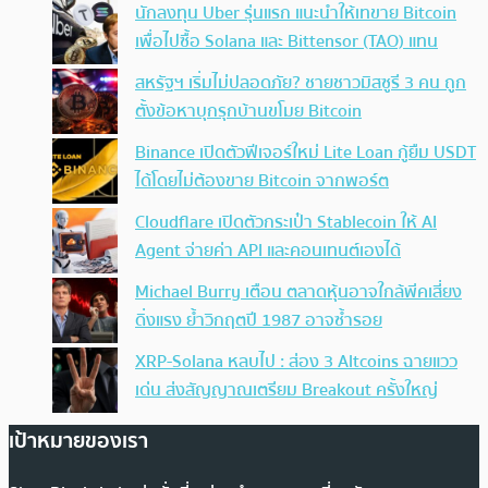
นักลงทุน Uber รุ่นแรก แนะนำให้เทขาย Bitcoin
เพื่อไปซื้อ Solana และ Bittensor (TAO) แทน
สหรัฐฯ เริ่มไม่ปลอดภัย? ชายชาวมิสซูรี 3 คน ถูก
ตั้งข้อหาบุกรุกบ้านขโมย Bitcoin
Binance เปิดตัวฟีเจอร์ใหม่ Lite Loan กู้ยืม USDT
ได้โดยไม่ต้องขาย Bitcoin จากพอร์ต
Cloudflare เปิดตัวกระเป๋า Stablecoin ให้ AI
Agent จ่ายค่า API และคอนเทนต์เองได้
Michael Burry เตือน ตลาดหุ้นอาจใกล้พีคเสี่ยง
ดิ่งแรง ย้ำวิกฤตปี 1987 อาจซ้ำรอย
XRP-Solana หลบไป : ส่อง 3 Altcoins ฉายแวว
เด่น ส่งสัญญาณเตรียม Breakout ครั้งใหญ่
เป้าหมายของเรา