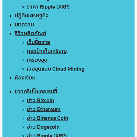
ราคา Ripple (XRP)
ปฏิทินเศรษฐกิจ
บทความ
รีวิวผลิตภัณฑ์
เว็บซื้อขาย
กระเป๋าเก็บเหรียญ
เครื่องขุด
เว็บขุดแบบ Cloud Mining
ห้องเรียน
ข่าวคริปโตเคอเรนซี่
ข่าว Bitcoin
ข่าว Ethereum
ข่าว Binance Coin
ข่าว Dogecoin
ข่าว Ripple (XRP)