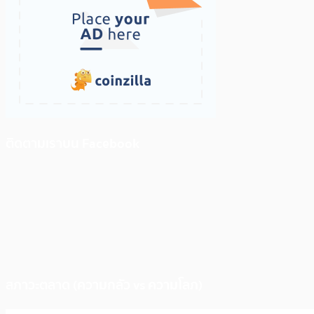
ติดตามเราบน Facebook
สภาวะตลาด (ความกลัว vs ความโลภ)