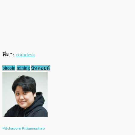
ที่มา:
coindesk
bitcoin
mining
บิทคอยน์
Pitchaporn Kitiyanuphap