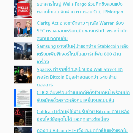
ธนาคารใหญ่ Wells Fargo ร่วมศึกชิงส่วนแบ่ง
ตลาดโทเคนเงินฝาก ตามรอย Citi, JPMorgan
Clarity Act อาจชะงักยาว ๆ หลัง Warren ร้อง
SEC ตรวจสอบเหรียญมีมของทรัมป์ เพราะทำนัก
ลงทุนขาดทุนยับ
Samsung อาจเป็นผู้นำแจกจ่าย Stablecoin หลัง
เตรียมเพิ่มฟีเจอร์ใหม่ในสมาร์ทโฟน 800 ล้าน
เครื่อง
SpaceX ทำรายได้ทะลุเป้าของ Wall Street แต่
พอร์ต Bitcoin มีมูลค่าลดลงกว่า 540 ล้าน
ดอลลาร์
CLICX ลั่นพร้อมดำเนินคดีผู้ตั้งใจบิดหนี้ พร้อมปิด
รับสมัครชั่วคราวหลังคนแห่ยื่นจนระบบล้น
Coldcard เตือนผู้ใช้งานรีบย้าย Bitcoin ด่วน หลัง
ช่องโหว่ยังอุดไม่ได้ และถูกเจาะต่อเนื่อง
กองทุน Bitcoin ETF เจ๊งและปิดตัวเป็นแห่งแรกใน