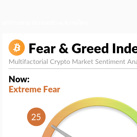
สภาวะตลาด (ความกลัว vs ความโลภ)