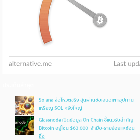
ประเด็นล่าสุด
Solana จ่อโหวตจริง ลุ้นผ่านข้อเสนอเผาอุปทาน
เหรียญ SOL ครั้งใหญ่
Glassnode เปิดข้อมูล On-Chain ชี้แนวรับสำคัญ
Bitcoin อยู่โซน $63,000 เจ้ามือ-รายย่อยแห่ช้อน
ซื้อ