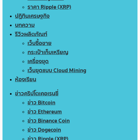
ราคา Ripple (XRP)
ปฏิทินเศรษฐกิจ
บทความ
รีวิวผลิตภัณฑ์
เว็บซื้อขาย
กระเป๋าเก็บเหรียญ
เครื่องขุด
เว็บขุดแบบ Cloud Mining
ห้องเรียน
ข่าวคริปโตเคอเรนซี่
ข่าว Bitcoin
ข่าว Ethereum
ข่าว Binance Coin
ข่าว Dogecoin
ข่าว Ripple (XRP)