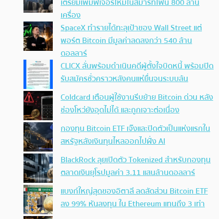
เตรียมเพิ่มฟีเจอร์ใหม่ในสมาร์ทโฟน 800 ล้าน
เครื่อง
SpaceX ทำรายได้ทะลุเป้าของ Wall Street แต่
พอร์ต Bitcoin มีมูลค่าลดลงกว่า 540 ล้าน
ดอลลาร์
CLICX ลั่นพร้อมดำเนินคดีผู้ตั้งใจบิดหนี้ พร้อมปิด
รับสมัครชั่วคราวหลังคนแห่ยื่นจนระบบล้น
Coldcard เตือนผู้ใช้งานรีบย้าย Bitcoin ด่วน หลัง
ช่องโหว่ยังอุดไม่ได้ และถูกเจาะต่อเนื่อง
กองทุน Bitcoin ETF เจ๊งและปิดตัวเป็นแห่งแรกใน
สหรัฐหลังเงินทุนไหลออกไปฝั่ง AI
BlackRock ลุยเปิดตัว Tokenized สำหรับกองทุน
ตลาดเงินยุโรปมูลค่า 3.11 แสนล้านดอลลาร์
แบงก์ใหญ่สุดของอิตาลี ลดสัดส่วน Bitcoin ETF
ลง 99% หันลงทุน ใน Ethereum แทนถึง 3 เท่า