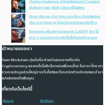
Charles Hoskinson ปลุกพลังคอมมูฯ Cardano
ลั่นต้องการพา ADA กลับมาเป็นผู้ชนะ
นักขุด Bitcoin สาย Solo เจอบล็อก รับทรัพย์คน
เดียว 6.6 ล้านบาท ไม่สนวิกฤตศรัทธาคริปโทฯ
Bernstein เตือนหากกฎหมาย CLARITY Act ไม่
ผ่าน อาจกดดันราคาคริปโตให้ดิ่งลงอีกระลอก
เป้าหมายของเรา
Siam Blockchain มุ่งมั่นที่จะช่วยนำเสนอสารเกี่ยวกับ
Cryptocurrency และเทคโนโลยีบล็อกเชนเพื่อคนไทย ในภาษาไทย เรา
รวบรวมข้อมูลส่วนใหญ่จากเว็บไซต์และเว็บบอร์ดต่างประเทศและนำมา
แปลส่งตรงถึงฟีดคุณ
เกี่ยวกับเว็บไซต์นี้
ทีมงาน
ติดต่อเรา