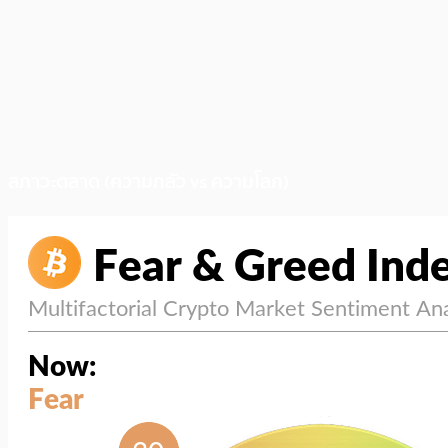
สภาวะตลาด (ความกลัว vs ความโลภ)