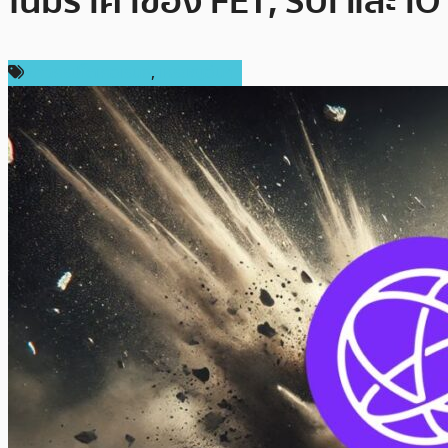
โน้มราคาของ FET, SUI และ IO
ข่าวคริปโตเคอเรนซี่
,
เหรียญอื่นๆ