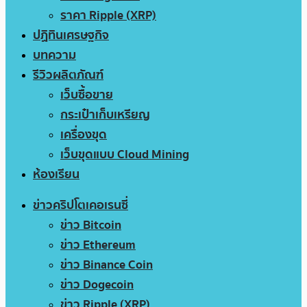
ราคา Ripple (XRP)
ปฏิทินเศรษฐกิจ
บทความ
รีวิวผลิตภัณฑ์
เว็บซื้อขาย
กระเป๋าเก็บเหรียญ
เครื่องขุด
เว็บขุดแบบ Cloud Mining
ห้องเรียน
ข่าวคริปโตเคอเรนซี่
ข่าว Bitcoin
ข่าว Ethereum
ข่าว Binance Coin
ข่าว Dogecoin
ข่าว Ripple (XRP)