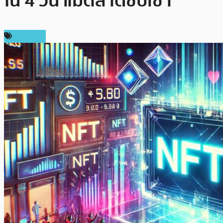
ใน 4 วัน แม้ตลาดซบเซา
ข่าว NFT