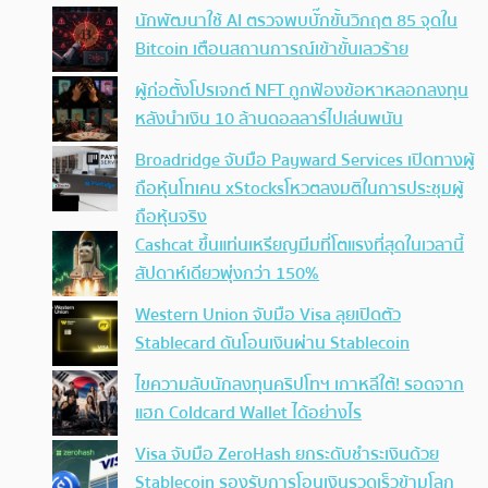
นักพัฒนาใช้ AI ตรวจพบบั๊กขั้นวิกฤต 85 จุดใน
Bitcoin เตือนสถานการณ์เข้าขั้นเลวร้าย
ผู้ก่อตั้งโปรเจกต์ NFT ถูกฟ้องข้อหาหลอกลงทุน
หลังนำเงิน 10 ล้านดอลลาร์ไปเล่นพนัน
Broadridge จับมือ Payward Services เปิดทางผู้
ถือหุ้นโทเคน xStocksโหวตลงมติในการประชุมผู้
ถือหุ้นจริง
Cashcat ขึ้นแท่นเหรียญมีมที่โตแรงที่สุดในเวลานี้
สัปดาห์เดียวพุ่งกว่า 150%
Western Union จับมือ Visa ลุยเปิดตัว
Stablecard ดันโอนเงินผ่าน Stablecoin
ไขความลับนักลงทุนคริปโทฯ เกาหลีใต้! รอดจาก
แฮก Coldcard Wallet ได้อย่างไร
Visa จับมือ ZeroHash ยกระดับชำระเงินด้วย
Stablecoin รองรับการโอนเงินรวดเร็วข้ามโลก