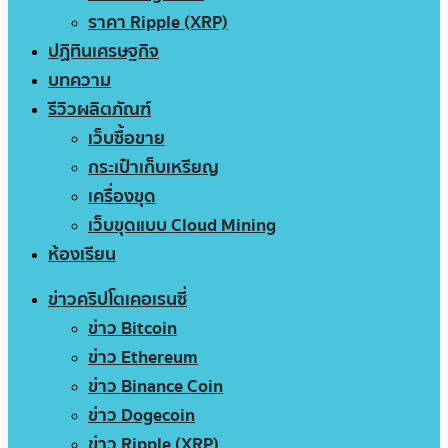
ราคา Ripple (XRP)
ปฏิทินเศรษฐกิจ
บทความ
รีวิวผลิตภัณฑ์
เว็บซื้อขาย
กระเป๋าเก็บเหรียญ
เครื่องขุด
เว็บขุดแบบ Cloud Mining
ห้องเรียน
ข่าวคริปโตเคอเรนซี่
ข่าว Bitcoin
ข่าว Ethereum
ข่าว Binance Coin
ข่าว Dogecoin
ข่าว Ripple (XRP)