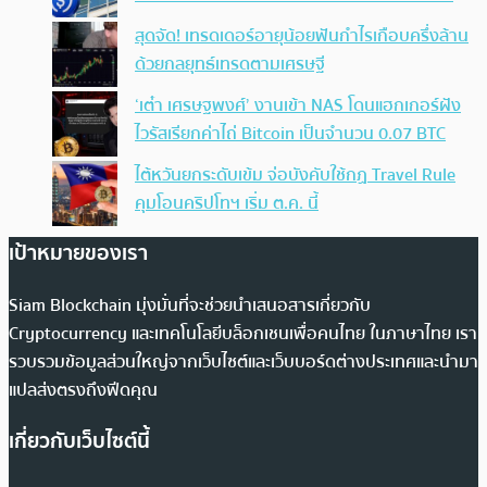
สุดจัด! เทรดเดอร์อายุน้อยฟันกำไรเกือบครึ่งล้าน
ด้วยกลยุทธ์เทรดตามเศรษฐี
‘เต๋า เศรษฐพงศ์’ งานเข้า NAS โดนแฮกเกอร์ฝัง
ไวรัสเรียกค่าไถ่ Bitcoin เป็นจำนวน 0.07 BTC
ไต้หวันยกระดับเข้ม จ่อบังคับใช้กฏ Travel Rule
คุมโอนคริปโทฯ เริ่ม ต.ค. นี้
เป้าหมายของเรา
Siam Blockchain มุ่งมั่นที่จะช่วยนำเสนอสารเกี่ยวกับ
Cryptocurrency และเทคโนโลยีบล็อกเชนเพื่อคนไทย ในภาษาไทย เรา
รวบรวมข้อมูลส่วนใหญ่จากเว็บไซต์และเว็บบอร์ดต่างประเทศและนำมา
แปลส่งตรงถึงฟีดคุณ
เกี่ยวกับเว็บไซต์นี้