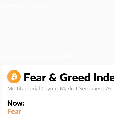
ติดตามเราบน Facebook
สภาวะตลาด (ความกลัว vs ความโลภ)