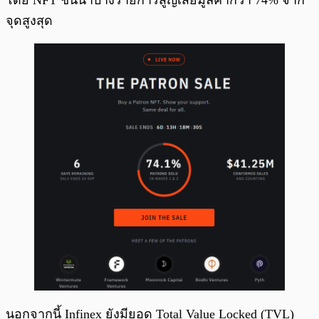
โดย NFT ชั้นนำบางรายการสูญเสียมูลค่ากว่า 74% จาก
จุดสูงสุด
นอกจากนี้ Infinex ยังมียอด Total Value Locked (TVL)