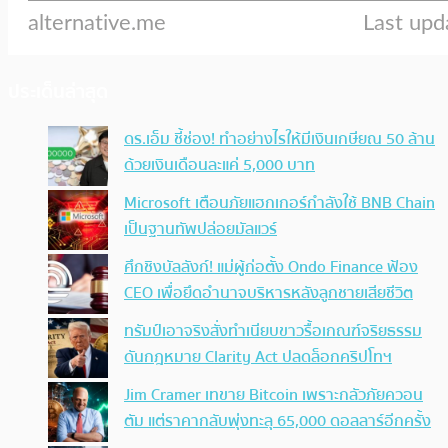
ประเด็นล่าสุด
ดร.เอ็ม ชี้ช่อง! ทำอย่างไรให้มีเงินเกษียณ 50 ล้าน
ด้วยเงินเดือนละแค่ 5,000 บาท
Microsoft เตือนภัยแฮกเกอร์กำลังใช้ BNB Chain
เป็นฐานทัพปล่อยมัลแวร์
ศึกชิงบัลลังก์! แม่ผู้ก่อตั้ง Ondo Finance ฟ้อง
CEO เพื่อยึดอำนาจบริหารหลังลูกชายเสียชีวิต
ทรัมป์เอาจริง สั่งทำเนียบขาวรื้อเกณฑ์จริยธรรม
ดันกฎหมาย Clarity Act ปลดล็อกคริปโทฯ
Jim Cramer เทขาย Bitcoin เพราะกลัวภัยควอน
ตัม แต่ราคากลับพุ่งทะลุ 65,000 ดอลลาร์อีกครั้ง