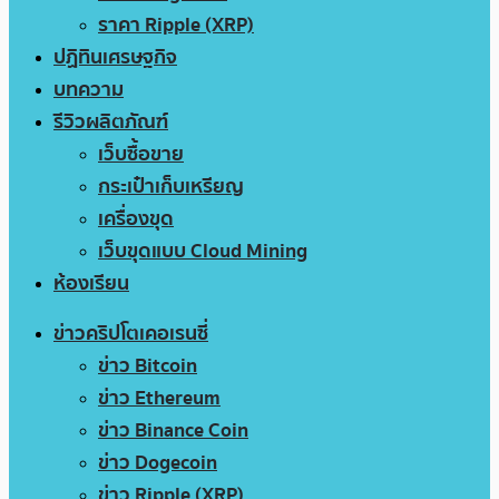
ราคา Ripple (XRP)
ปฏิทินเศรษฐกิจ
บทความ
รีวิวผลิตภัณฑ์
เว็บซื้อขาย
กระเป๋าเก็บเหรียญ
เครื่องขุด
เว็บขุดแบบ Cloud Mining
ห้องเรียน
ข่าวคริปโตเคอเรนซี่
ข่าว Bitcoin
ข่าว Ethereum
ข่าว Binance Coin
ข่าว Dogecoin
ข่าว Ripple (XRP)