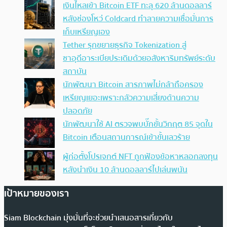
เงินไหลเข้า Bitcoin ETF ทะลุ 620 ล้านดอลลาร์
หลังช่องโหว่ Coldcard ทำลายความเชื่อมั่นการ
เก็บเหรียญเอง
Tether รุกขยายธุรกิจ Tokenization สู่
ซาอุดีอาระเบียประเดิมด้วยอสังหาริมทรัพย์ระดับ
สถาบัน
นักพัฒนา Bitcoin สารภาพไม่กล้าถือครอง
เหรียญเยอะเพราะกลัวความเสี่ยงด้านความ
ปลอดภัย
นักพัฒนาใช้ AI ตรวจพบบั๊กขั้นวิกฤต 85 จุดใน
Bitcoin เตือนสถานการณ์เข้าขั้นเลวร้าย
ผู้ก่อตั้งโปรเจกต์ NFT ถูกฟ้องข้อหาหลอกลงทุน
หลังนำเงิน 10 ล้านดอลลาร์ไปเล่นพนัน
เป้าหมายของเรา
Siam Blockchain มุ่งมั่นที่จะช่วยนำเสนอสารเกี่ยวกับ