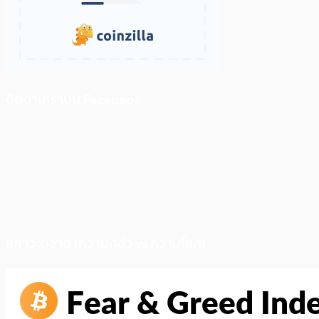
ติดตามเราบน Facebook
สภาวะตลาด (ความกลัว vs ความโลภ)