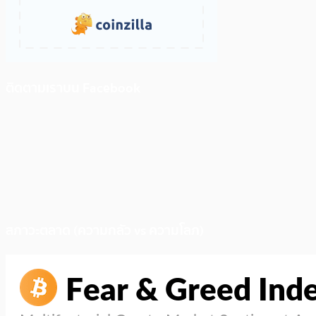
ติดตามเราบน Facebook
สภาวะตลาด (ความกลัว vs ความโลภ)