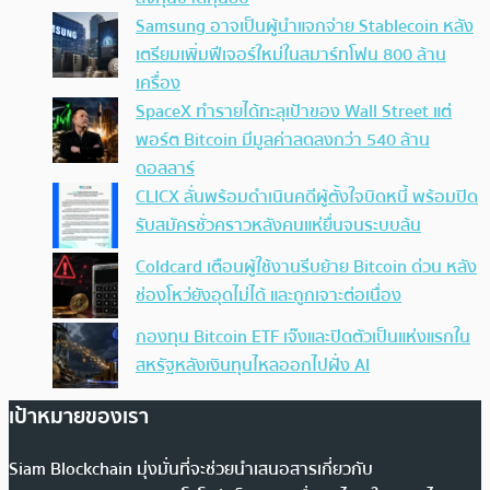
Samsung อาจเป็นผู้นำแจกจ่าย Stablecoin หลัง
เตรียมเพิ่มฟีเจอร์ใหม่ในสมาร์ทโฟน 800 ล้าน
เครื่อง
SpaceX ทำรายได้ทะลุเป้าของ Wall Street แต่
พอร์ต Bitcoin มีมูลค่าลดลงกว่า 540 ล้าน
ดอลลาร์
CLICX ลั่นพร้อมดำเนินคดีผู้ตั้งใจบิดหนี้ พร้อมปิด
รับสมัครชั่วคราวหลังคนแห่ยื่นจนระบบล้น
Coldcard เตือนผู้ใช้งานรีบย้าย Bitcoin ด่วน หลัง
ช่องโหว่ยังอุดไม่ได้ และถูกเจาะต่อเนื่อง
กองทุน Bitcoin ETF เจ๊งและปิดตัวเป็นแห่งแรกใน
สหรัฐหลังเงินทุนไหลออกไปฝั่ง AI
เป้าหมายของเรา
Siam Blockchain มุ่งมั่นที่จะช่วยนำเสนอสารเกี่ยวกับ