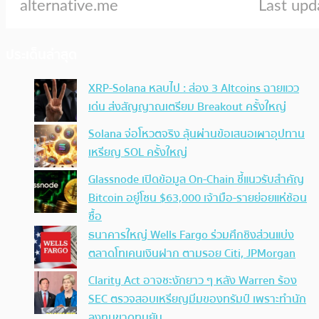
ประเด็นล่าสุด
XRP-Solana หลบไป : ส่อง 3 Altcoins ฉายแวว
เด่น ส่งสัญญาณเตรียม Breakout ครั้งใหญ่
Solana จ่อโหวตจริง ลุ้นผ่านข้อเสนอเผาอุปทาน
เหรียญ SOL ครั้งใหญ่
Glassnode เปิดข้อมูล On-Chain ชี้แนวรับสำคัญ
Bitcoin อยู่โซน $63,000 เจ้ามือ-รายย่อยแห่ช้อน
ซื้อ
ธนาคารใหญ่ Wells Fargo ร่วมศึกชิงส่วนแบ่ง
ตลาดโทเคนเงินฝาก ตามรอย Citi, JPMorgan
Clarity Act อาจชะงักยาว ๆ หลัง Warren ร้อง
SEC ตรวจสอบเหรียญมีมของทรัมป์ เพราะทำนัก
ลงทุนขาดทุนยับ