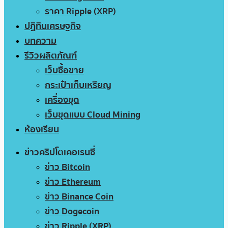
ราคา Ripple (XRP)
ปฏิทินเศรษฐกิจ
บทความ
รีวิวผลิตภัณฑ์
เว็บซื้อขาย
กระเป๋าเก็บเหรียญ
เครื่องขุด
เว็บขุดแบบ Cloud Mining
ห้องเรียน
ข่าวคริปโตเคอเรนซี่
ข่าว Bitcoin
ข่าว Ethereum
ข่าว Binance Coin
ข่าว Dogecoin
ข่าว Ripple (XRP)