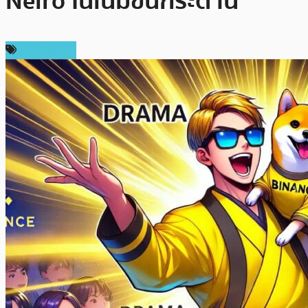
Neiro โนเนมขึ้นกระดาน
เหรียญอื่นๆ