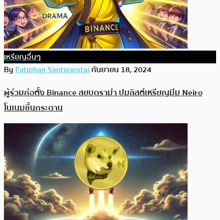
เหรียญอื่นๆ
By
Patiphan Santivarotai
กันยายน 18, 2024
ผู้ร่วมก่อตั้ง Binance สยบดราม่า ปมลิสต์เหรียญมีม Neiro
โนเนมขึ้นกระดาน