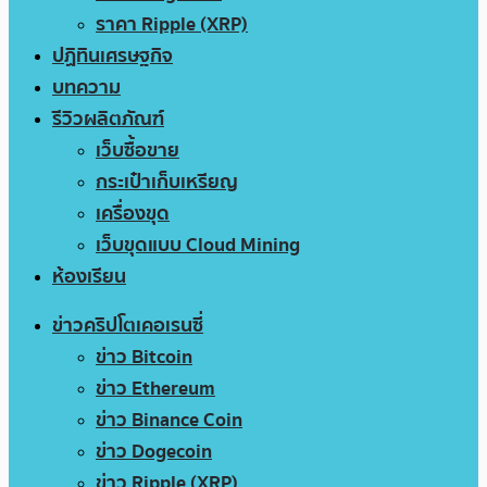
ราคา Ripple (XRP)
ปฏิทินเศรษฐกิจ
บทความ
รีวิวผลิตภัณฑ์
เว็บซื้อขาย
กระเป๋าเก็บเหรียญ
เครื่องขุด
เว็บขุดแบบ Cloud Mining
ห้องเรียน
ข่าวคริปโตเคอเรนซี่
ข่าว Bitcoin
ข่าว Ethereum
ข่าว Binance Coin
ข่าว Dogecoin
ข่าว Ripple (XRP)