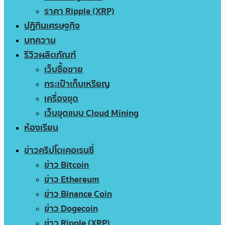
ราคา Ripple (XRP)
ปฏิทินเศรษฐกิจ
บทความ
รีวิวผลิตภัณฑ์
เว็บซื้อขาย
กระเป๋าเก็บเหรียญ
เครื่องขุด
เว็บขุดแบบ Cloud Mining
ห้องเรียน
ข่าวคริปโตเคอเรนซี่
ข่าว Bitcoin
ข่าว Ethereum
ข่าว Binance Coin
ข่าว Dogecoin
ข่าว Ripple (XRP)