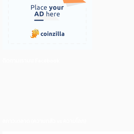
ติดตามเราบน Facebook
สภาวะตลาด (ความกลัว vs ความโลภ)