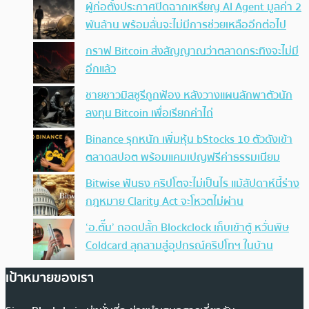
ผู้ก่อตั้งประกาศปิดฉากเหรียญ AI Agent มูลค่า 2
พันล้าน พร้อมลั่นจะไม่มีการช่วยเหลืออีกต่อไป
กราฟ Bitcoin ส่งสัญญาณว่าตลาดกระทิงจะไม่มี
อีกแล้ว
ชายชาวมิสซูรีถูกฟ้อง หลังวางแผนลักพาตัวนัก
ลงทุน Bitcoin เพื่อเรียกค่าไถ่
Binance รุกหนัก เพิ่มหุ้น bStocks 10 ตัวดังเข้า
ตลาดสปอต พร้อมแคมเปญฟรีค่าธรรมเนียม
Bitwise ฟันธง คริปโตจะไม่เป็นไร แม้สัปดาห์นี้ร่าง
กฎหมาย Clarity Act จะโหวตไม่ผ่าน
‘อ.ตั๊ม’ ถอดปลั้ก Blockclock เก็บเข้าตู้ หวั่นพิษ
Coldcard ลุกลามสู่อุปกรณ์คริปโทฯ ในบ้าน
เป้าหมายของเรา