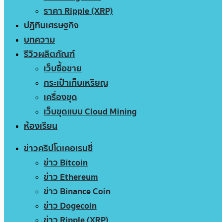
ราคา Ripple (XRP)
ปฏิทินเศรษฐกิจ
บทความ
รีวิวผลิตภัณฑ์
เว็บซื้อขาย
กระเป๋าเก็บเหรียญ
เครื่องขุด
เว็บขุดแบบ Cloud Mining
ห้องเรียน
ข่าวคริปโตเคอเรนซี่
ข่าว Bitcoin
ข่าว Ethereum
ข่าว Binance Coin
ข่าว Dogecoin
ข่าว Ripple (XRP)