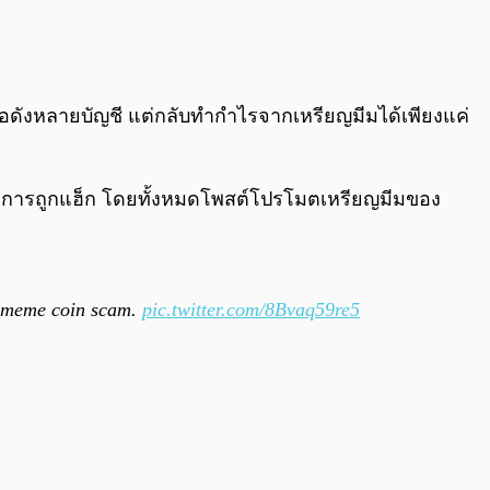
0:00
/
0:00
่อดังหลายบัญชี แต่กลับทำกำไรจากเหรียญมีมได้เพียงแค่
” มีการถูกแฮ็ก โดยทั้งหมดโพสต์โปรโมตเหรียญมีมของ
a meme coin scam.
pic.twitter.com/8Bvaq59re5