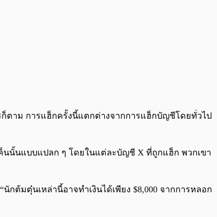
ก็ตาม การแฮ็กครั้งนี้แตกต่างจากการแฮ็กบัญชีโดยทั่วไป
โทเค็นนั้นแบบแปลก ๆ โดยในแต่ละบัญชี X ที่ถูกแฮ็ก พวกเขา
กต้มตุ๋นเหล่านี้อาจทำเงินได้เพียง $8,000 จากการหลอก