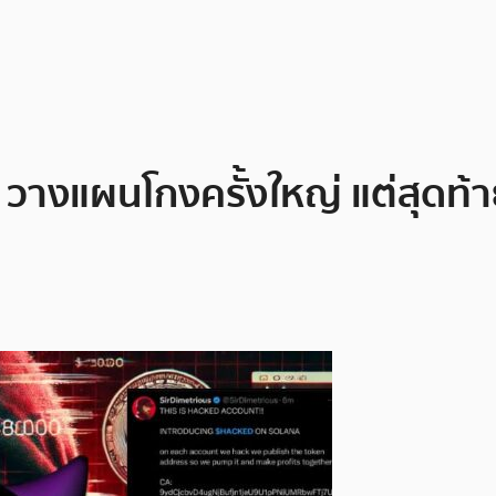
ม’ วางแผนโกงครั้งใหญ่ แต่สุดท