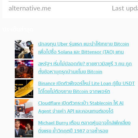
ประเด็นล่าสุด
นักลงทุน Uber รุ่นแรก แนะนำให้เทขาย Bitcoin
เพื่อไปซื้อ Solana และ Bittensor (TAO) แทน
สหรัฐฯ เริ่มไม่ปลอดภัย? ชายชาวมิสซูรี 3 คน ถูก
ตั้งข้อหาบุกรุกบ้านขโมย Bitcoin
Binance เปิดตัวฟีเจอร์ใหม่ Lite Loan กู้ยืม USDT
ได้โดยไม่ต้องขาย Bitcoin จากพอร์ต
Cloudflare เปิดตัวกระเป๋า Stablecoin ให้ AI
Agent จ่ายค่า API และคอนเทนต์เองได้
Michael Burry เตือน ตลาดหุ้นอาจใกล้พีคเสี่ยง
ดิ่งแรง ย้ำวิกฤตปี 1987 อาจซ้ำรอย