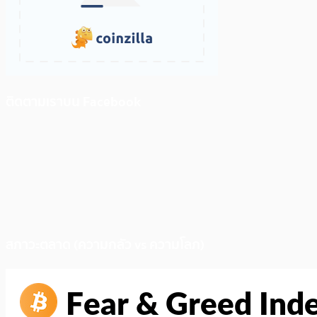
ติดตามเราบน Facebook
สภาวะตลาด (ความกลัว vs ความโลภ)