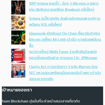
XRP-Solana หลบไป : ส่อง 3 Altcoins ฉายแวว
เด่น ส่งสัญญาณเตรียม Breakout ครั้งใหญ่
Solana จ่อโหวตจริง ลุ้นผ่านข้อเสนอเผาอุปทาน
เหรียญ SOL ครั้งใหญ่
Glassnode เปิดข้อมูล On-Chain ชี้แนวรับสำคัญ
Bitcoin อยู่โซน $63,000 เจ้ามือ-รายย่อยแห่ช้อน
ซื้อ
ธนาคารใหญ่ Wells Fargo ร่วมศึกชิงส่วนแบ่ง
ตลาดโทเคนเงินฝาก ตามรอย Citi, JPMorgan
Clarity Act อาจชะงักยาว ๆ หลัง Warren ร้อง
SEC ตรวจสอบเหรียญมีมของทรัมป์ เพราะทำนัก
ลงทุนขาดทุนยับ
เป้าหมายของเรา
Siam Blockchain มุ่งมั่นที่จะช่วยนำเสนอสารเกี่ยวกับ