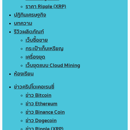
ราคา Ripple (XRP)
ปฏิทินเศรษฐกิจ
บทความ
รีวิวผลิตภัณฑ์
เว็บซื้อขาย
กระเป๋าเก็บเหรียญ
เครื่องขุด
เว็บขุดแบบ Cloud Mining
ห้องเรียน
ข่าวคริปโตเคอเรนซี่
ข่าว Bitcoin
ข่าว Ethereum
ข่าว Binance Coin
ข่าว Dogecoin
ข่าว Ripple (XRP)