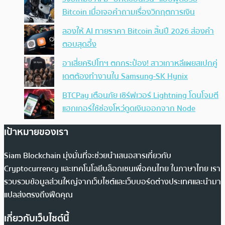
Bitcoin เมื่อเจอคำถามเรื่องวิกฤตการเงิน
ลองให้ AI ทายราคา Bitcoin สิ้นปี 2026 ส่องคำ
ตอบสุดอึ้ง
อาเสี่ยคริปโทฯ ตกกระป๋อง! สาวเกาหลีเผยสเปกคู่
เดตต้องทำงานใน Samsung-SK Hynix
BTCPay เตือนภัย เซิร์ฟเวอร์ Lightning โดนโจมตี
แฮกเกอร์ใช้ช่องโหว่ดูดเงินออกจาก Node
เป้าหมายของเรา
Siam Blockchain มุ่งมั่นที่จะช่วยนำเสนอสารเกี่ยวกับ
Cryptocurrency และเทคโนโลยีบล็อกเชนเพื่อคนไทย ในภาษาไทย เรา
รวบรวมข้อมูลส่วนใหญ่จากเว็บไซต์และเว็บบอร์ดต่างประเทศและนำมา
แปลส่งตรงถึงฟีดคุณ
เกี่ยวกับเว็บไซต์นี้