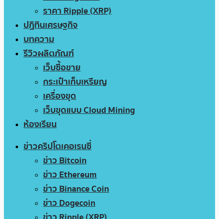
ราคา Ripple (XRP)
ปฏิทินเศรษฐกิจ
บทความ
รีวิวผลิตภัณฑ์
เว็บซื้อขาย
กระเป๋าเก็บเหรียญ
เครื่องขุด
เว็บขุดแบบ Cloud Mining
ห้องเรียน
ข่าวคริปโตเคอเรนซี่
ข่าว Bitcoin
ข่าว Ethereum
ข่าว Binance Coin
ข่าว Dogecoin
ข่าว Ripple (XRP)