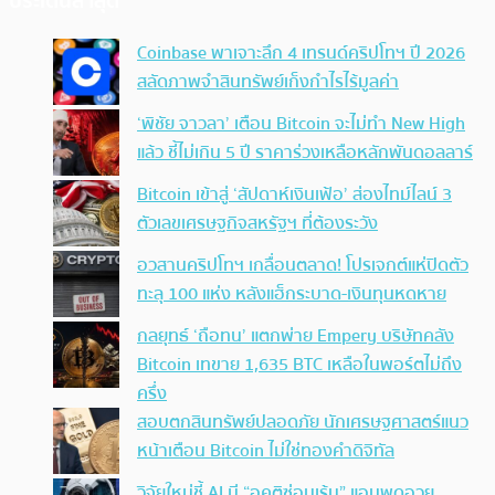
ประเด็นล่าสุด
Coinbase พาเจาะลึก 4 เทรนด์คริปโทฯ ปี 2026
สลัดภาพจำสินทรัพย์เก็งกำไรไร้มูลค่า
‘พิชัย จาวลา’ เตือน Bitcoin จะไม่ทำ New High
แล้ว ชี้ไม่เกิน 5 ปี ราคาร่วงเหลือหลักพันดอลลาร์
Bitcoin เข้าสู่ ‘สัปดาห์เงินเฟ้อ’ ส่องไทม์ไลน์ 3
ตัวเลขเศรษฐกิจสหรัฐฯ ที่ต้องระวัง
อวสานคริปโทฯ เกลื่อนตลาด! โปรเจกต์แห่ปิดตัว
ทะลุ 100 แห่ง หลังแฮ็กระบาด-เงินทุนหดหาย
กลยุทธ์ ‘ถือทน’ แตกพ่าย Empery บริษัทคลัง
Bitcoin เทขาย 1,635 BTC เหลือในพอร์ตไม่ถึง
ครึ่ง
สอบตกสินทรัพย์ปลอดภัย นักเศรษฐศาสตร์แนว
หน้าเตือน Bitcoin ไม่ใช่ทองคำดิจิทัล
วิจัยใหม่ชี้ AI มี “อคติซ่อนเร้น” แอบพูดอวย