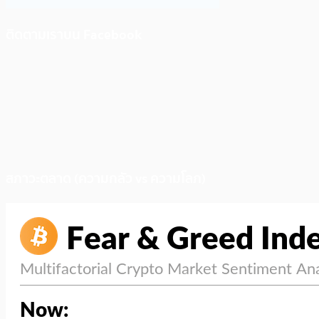
ติดตามเราบน Facebook
สภาวะตลาด (ความกลัว vs ความโลภ)