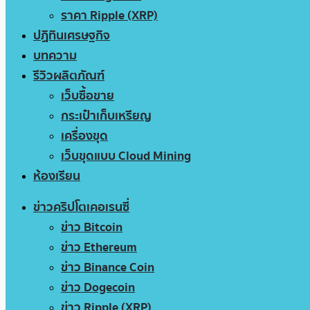
ราคา Ripple (XRP)
ปฏิทินเศรษฐกิจ
บทความ
รีวิวผลิตภัณฑ์
เว็บซื้อขาย
กระเป๋าเก็บเหรียญ
เครื่องขุด
เว็บขุดแบบ Cloud Mining
ห้องเรียน
ข่าวคริปโตเคอเรนซี่
ข่าว Bitcoin
ข่าว Ethereum
ข่าว Binance Coin
ข่าว Dogecoin
ข่าว Ripple (XRP)