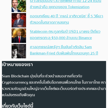
เจาะลึกมุมมอง CIO Bitwise ทำไม 12-24 เดือน
ข้างหน้าคือ ยุคทองของ Tokenization
ถอดบทเรียน 40 ปี ‘กรณ์ จาติกวณิช’ ชี้ 5 วิธีเอา
ตัวรอดในตลาดการลงทุน
Stablecoin ตระกูลทรัมป์ USD1 มาแรง ปีเดียว
ยอดเทรดทะลุ $50,000 ล้านบน Binance
ศาลอุทธรณ์สหรัฐฯ ยืนยันคำตัดสิน Sam
Bankman-Fried ดับฝันพ้นโทษนอนคุก 25 ปี
เป้าหมายของเรา
Siam Blockchain มุ่งมั่นที่จะช่วยนำเสนอสารเกี่ยวกับ
Cryptocurrency และเทคโนโลยีบล็อกเชนเพื่อคนไทย ในภาษาไทย เรา
รวบรวมข้อมูลส่วนใหญ่จากเว็บไซต์และเว็บบอร์ดต่างประเทศและนำมา
แปลส่งตรงถึงฟีดคุณ
เกี่ยวกับเว็บไซต์นี้