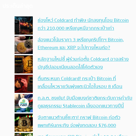
ประเด็นล่าสุด
ช่องโหว่ Coldcard ทำพิษ นักลงทุนโอน Bitcoin
กว่า 210,000 เหรียญหนีจากกระเป๋าเก่า
ส่องแนวโน้มราคา 3 เหรียญคริปโทฯ Bitcoin,
Ethereum และ XRP จะไปทางไหนต่อ?
หลักฐานใหม่ชี้ ผู้ร่วมก่อตั้ง Coldcard อาจสร้าง
บัญชีปลอมเนียนสอดไส้โค้ดตัวเอง
ตื่นตระหนก Coldcard! กระเป๋า Bitcoin ที่
เคลื่อนไหวรายวันพุ่งแตะนิวไฮในรอบ 8 เดือน
ก.ล.ต. ชงเข้ม! จับมือแบงก์ชาติยกระดับการกำกับ
ดูแลธุรกรรม Stablecoin เล็งออกแนวทางปีนี้
จับตาแนวต้านชี้ชะตา! กราฟ Bitcoin ก่อตัว
แพทเทิร์นกระทิง จ่อพุ่งทดสอบ $76,000