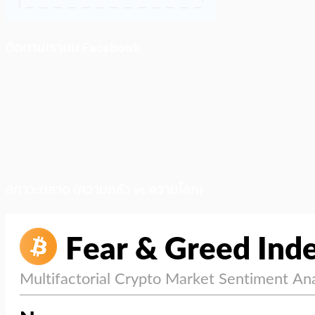
ติดตามเราบน Facebook
สภาวะตลาด (ความกลัว vs ความโลภ)