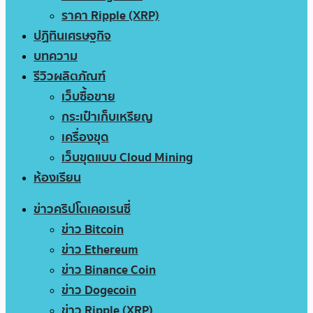
ราคา Ripple (XRP)
ปฏิทินเศรษฐกิจ
บทความ
รีวิวผลิตภัณฑ์
เว็บซื้อขาย
กระเป๋าเก็บเหรียญ
เครื่องขุด
เว็บขุดแบบ Cloud Mining
ห้องเรียน
ข่าวคริปโตเคอเรนซี่
ข่าว Bitcoin
ข่าว Ethereum
ข่าว Binance Coin
ข่าว Dogecoin
ข่าว Ripple (XRP)