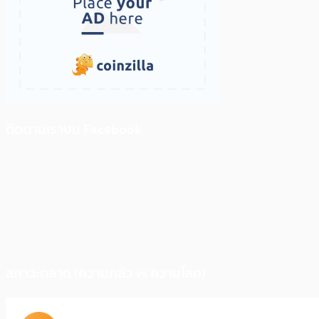
ติดตามเราบน Facebook
สภาวะตลาด (ความกลัว vs ความโลภ)