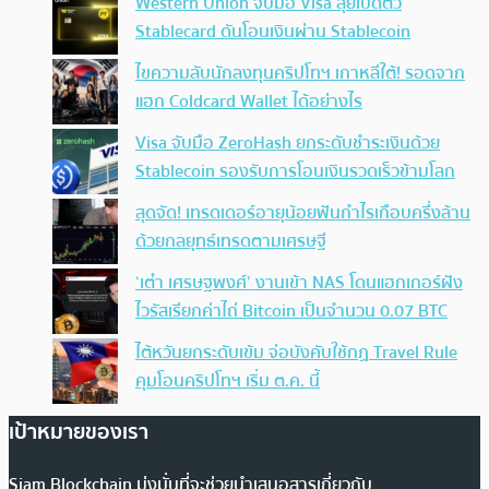
Western Union จับมือ Visa ลุยเปิดตัว
Stablecard ดันโอนเงินผ่าน Stablecoin
ไขความลับนักลงทุนคริปโทฯ เกาหลีใต้! รอดจาก
แฮก Coldcard Wallet ได้อย่างไร
Visa จับมือ ZeroHash ยกระดับชำระเงินด้วย
Stablecoin รองรับการโอนเงินรวดเร็วข้ามโลก
สุดจัด! เทรดเดอร์อายุน้อยฟันกำไรเกือบครึ่งล้าน
ด้วยกลยุทธ์เทรดตามเศรษฐี
‘เต๋า เศรษฐพงศ์’ งานเข้า NAS โดนแฮกเกอร์ฝัง
ไวรัสเรียกค่าไถ่ Bitcoin เป็นจำนวน 0.07 BTC
ไต้หวันยกระดับเข้ม จ่อบังคับใช้กฏ Travel Rule
คุมโอนคริปโทฯ เริ่ม ต.ค. นี้
เป้าหมายของเรา
Siam Blockchain มุ่งมั่นที่จะช่วยนำเสนอสารเกี่ยวกับ