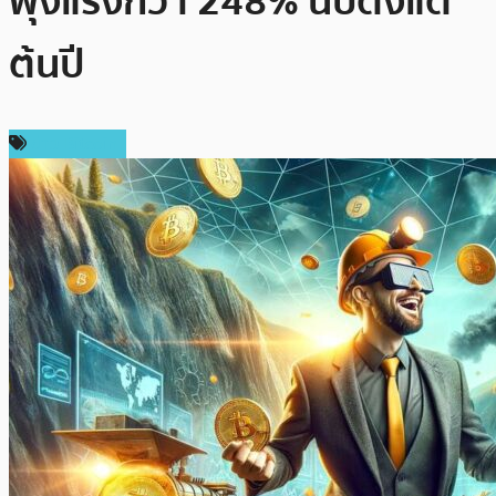
พุ่งแรงกว่า 248% นับตั้งแต่
ต้นปี
ข่าว Bitcoin