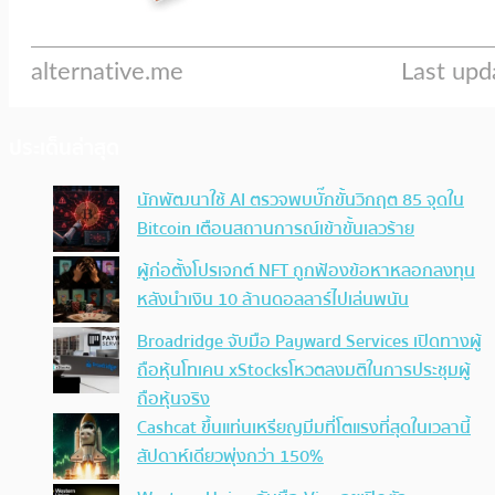
ประเด็นล่าสุด
นักพัฒนาใช้ AI ตรวจพบบั๊กขั้นวิกฤต 85 จุดใน
Bitcoin เตือนสถานการณ์เข้าขั้นเลวร้าย
ผู้ก่อตั้งโปรเจกต์ NFT ถูกฟ้องข้อหาหลอกลงทุน
หลังนำเงิน 10 ล้านดอลลาร์ไปเล่นพนัน
Broadridge จับมือ Payward Services เปิดทางผู้
ถือหุ้นโทเคน xStocksโหวตลงมติในการประชุมผู้
ถือหุ้นจริง
Cashcat ขึ้นแท่นเหรียญมีมที่โตแรงที่สุดในเวลานี้
สัปดาห์เดียวพุ่งกว่า 150%