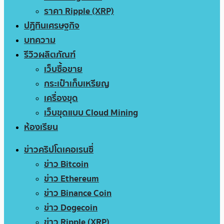
ราคา Ripple (XRP)
ปฏิทินเศรษฐกิจ
บทความ
รีวิวผลิตภัณฑ์
เว็บซื้อขาย
กระเป๋าเก็บเหรียญ
เครื่องขุด
เว็บขุดแบบ Cloud Mining
ห้องเรียน
ข่าวคริปโตเคอเรนซี่
ข่าว Bitcoin
ข่าว Ethereum
ข่าว Binance Coin
ข่าว Dogecoin
ข่าว Ripple (XRP)