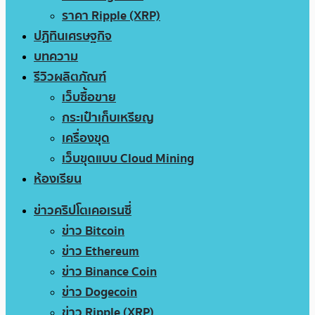
ราคา Ripple (XRP)
ปฏิทินเศรษฐกิจ
บทความ
รีวิวผลิตภัณฑ์
เว็บซื้อขาย
กระเป๋าเก็บเหรียญ
เครื่องขุด
เว็บขุดแบบ Cloud Mining
ห้องเรียน
ข่าวคริปโตเคอเรนซี่
ข่าว Bitcoin
ข่าว Ethereum
ข่าว Binance Coin
ข่าว Dogecoin
ข่าว Ripple (XRP)