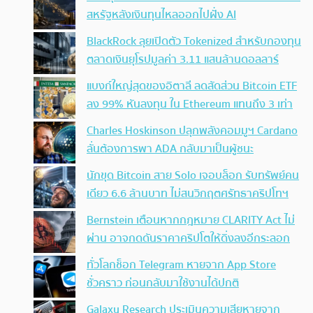
สหรัฐหลังเงินทุนไหลออกไปฝั่ง AI
BlackRock ลุยเปิดตัว Tokenized สำหรับกองทุน
ตลาดเงินยุโรปมูลค่า 3.11 แสนล้านดอลลาร์
แบงก์ใหญ่สุดของอิตาลี ลดสัดส่วน Bitcoin ETF
ลง 99% หันลงทุน ใน Ethereum แทนถึง 3 เท่า
Charles Hoskinson ปลุกพลังคอมมูฯ Cardano
ลั่นต้องการพา ADA กลับมาเป็นผู้ชนะ
นักขุด Bitcoin สาย Solo เจอบล็อก รับทรัพย์คน
เดียว 6.6 ล้านบาท ไม่สนวิกฤตศรัทธาคริปโทฯ
Bernstein เตือนหากกฎหมาย CLARITY Act ไม่
ผ่าน อาจกดดันราคาคริปโตให้ดิ่งลงอีกระลอก
ทั่วโลกช็อก Telegram หายจาก App Store
ชั่วคราว ก่อนกลับมาใช้งานได้ปกติ
Galaxy Research ประเมินความเสียหายจาก