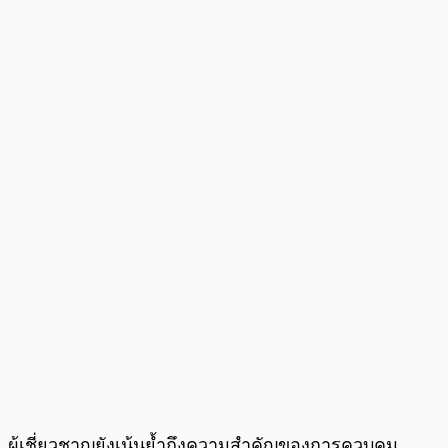
ผู้เชี่ยวชาญยังเน้นย้ำถึงความสำคัญของการควบคุม