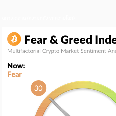
สภาวะตลาด (ความกลัว vs ความโลภ)