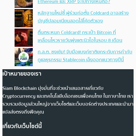
Ethereum และ XRP จะไปทางไหนต่อ?
หลักฐานใหม่ชี้ ผู้ร่วมก่อตั้ง Coldcard อาจสร้าง
บัญชีปลอมเนียนสอดไส้โค้ดตัวเอง
ตื่นตระหนก Coldcard! กระเป๋า Bitcoin ที่
เคลื่อนไหวรายวันพุ่งแตะนิวไฮในรอบ 8 เดือน
ก.ล.ต. ชงเข้ม! จับมือแบงก์ชาติยกระดับการกำกับ
ดูแลธุรกรรม Stablecoin เล็งออกแนวทางปีนี้
เป้าหมายของเรา
Siam Blockchain มุ่งมั่นที่จะช่วยนำเสนอสารเกี่ยวกับ
Cryptocurrency และเทคโนโลยีบล็อกเชนเพื่อคนไทย ในภาษาไทย เรา
รวบรวมข้อมูลส่วนใหญ่จากเว็บไซต์และเว็บบอร์ดต่างประเทศและนำมา
แปลส่งตรงถึงฟีดคุณ
เกี่ยวกับเว็บไซต์นี้