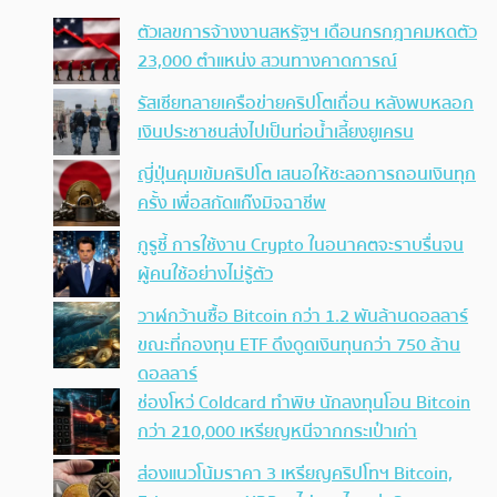
ตัวเลขการจ้างงานสหรัฐฯ เดือนกรกฎาคมหดตัว
23,000 ตำแหน่ง สวนทางคาดการณ์
รัสเซียทลายเครือข่ายคริปโตเถื่อน หลังพบหลอก
เงินประชาชนส่งไปเป็นท่อน้ำเลี้ยงยูเครน
ญี่ปุ่นคุมเข้มคริปโต เสนอให้ชะลอการถอนเงินทุก
ครั้ง เพื่อสกัดแก๊งมิจฉาชีพ
กูรูชี้ การใช้งาน Crypto ในอนาคตจะราบรื่นจน
ผู้คนใช้อย่างไม่รู้ตัว
วาฬกว้านซื้อ Bitcoin กว่า 1.2 พันล้านดอลลาร์
ขณะที่กองทุน ETF ดึงดูดเงินทุนกว่า 750 ล้าน
ดอลลาร์
ช่องโหว่ Coldcard ทำพิษ นักลงทุนโอน Bitcoin
กว่า 210,000 เหรียญหนีจากกระเป๋าเก่า
ส่องแนวโน้มราคา 3 เหรียญคริปโทฯ Bitcoin,