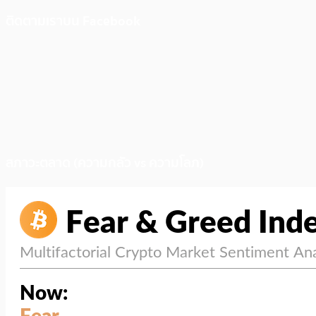
ติดตามเราบน Facebook
สภาวะตลาด (ความกลัว vs ความโลภ)