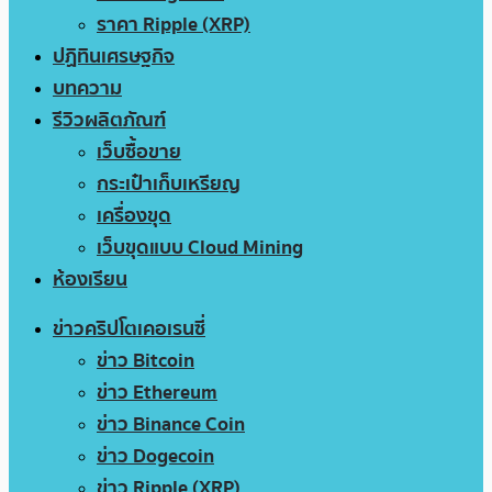
ราคา Ripple (XRP)
ปฏิทินเศรษฐกิจ
บทความ
รีวิวผลิตภัณฑ์
เว็บซื้อขาย
กระเป๋าเก็บเหรียญ
เครื่องขุด
เว็บขุดแบบ Cloud Mining
ห้องเรียน
ข่าวคริปโตเคอเรนซี่
ข่าว Bitcoin
ข่าว Ethereum
ข่าว Binance Coin
ข่าว Dogecoin
ข่าว Ripple (XRP)