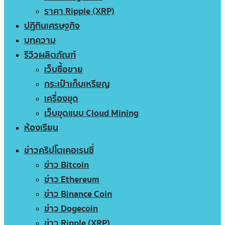
ราคา Ripple (XRP)
ปฏิทินเศรษฐกิจ
บทความ
รีวิวผลิตภัณฑ์
เว็บซื้อขาย
กระเป๋าเก็บเหรียญ
เครื่องขุด
เว็บขุดแบบ Cloud Mining
ห้องเรียน
ข่าวคริปโตเคอเรนซี่
ข่าว Bitcoin
ข่าว Ethereum
ข่าว Binance Coin
ข่าว Dogecoin
ข่าว Ripple (XRP)