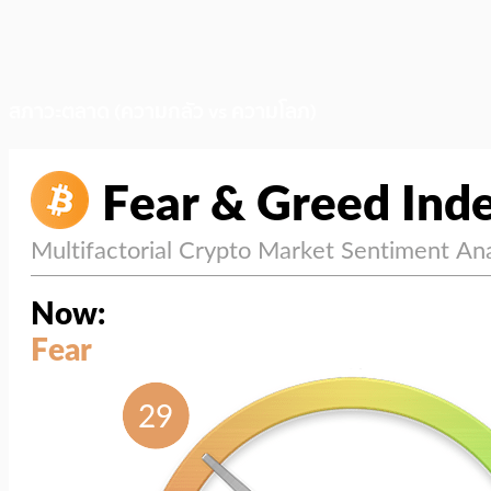
สภาวะตลาด (ความกลัว vs ความโลภ)