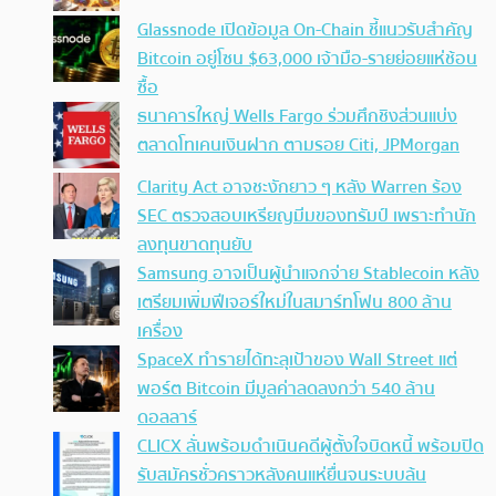
Glassnode เปิดข้อมูล On-Chain ชี้แนวรับสำคัญ
Bitcoin อยู่โซน $63,000 เจ้ามือ-รายย่อยแห่ช้อน
ซื้อ
ธนาคารใหญ่ Wells Fargo ร่วมศึกชิงส่วนแบ่ง
ตลาดโทเคนเงินฝาก ตามรอย Citi, JPMorgan
Clarity Act อาจชะงักยาว ๆ หลัง Warren ร้อง
SEC ตรวจสอบเหรียญมีมของทรัมป์ เพราะทำนัก
ลงทุนขาดทุนยับ
Samsung อาจเป็นผู้นำแจกจ่าย Stablecoin หลัง
เตรียมเพิ่มฟีเจอร์ใหม่ในสมาร์ทโฟน 800 ล้าน
เครื่อง
SpaceX ทำรายได้ทะลุเป้าของ Wall Street แต่
พอร์ต Bitcoin มีมูลค่าลดลงกว่า 540 ล้าน
ดอลลาร์
CLICX ลั่นพร้อมดำเนินคดีผู้ตั้งใจบิดหนี้ พร้อมปิด
รับสมัครชั่วคราวหลังคนแห่ยื่นจนระบบล้น