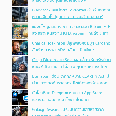
สหรัฐหลังเงินทุนไหลออกไปฝั่ง AI
BlackRock ลุยเปิดตัว Tokenized สำหรับกองทุน
ตลาดเงินยุโรปมูลค่า 3.11 แสนล้านดอลลาร์
แบงก์ใหญ่สุดของอิตาลี ลดสัดส่วน Bitcoin ETF
ลง 99% หันลงทุน ใน Ethereum แทนถึง 3 เท่า
Charles Hoskinson ปลุกพลังคอมมูฯ Cardano
ลั่นต้องการพา ADA กลับมาเป็นผู้ชนะ
นักขุด Bitcoin สาย Solo เจอบล็อก รับทรัพย์คน
เดียว 6.6 ล้านบาท ไม่สนวิกฤตศรัทธาคริปโทฯ
Bernstein เตือนหากกฎหมาย CLARITY Act ไม่
ผ่าน อาจกดดันราคาคริปโตให้ดิ่งลงอีกระลอก
ทั่วโลกช็อก Telegram หายจาก App Store
ชั่วคราว ก่อนกลับมาใช้งานได้ปกติ
Galaxy Research ประเมินความเสียหายจาก