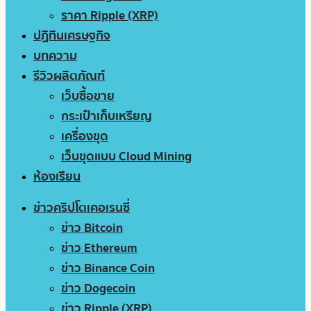
ราคา Ripple (XRP)
ปฏิทินเศรษฐกิจ
บทความ
รีวิวผลิตภัณฑ์
เว็บซื้อขาย
กระเป๋าเก็บเหรียญ
เครื่องขุด
เว็บขุดแบบ Cloud Mining
ห้องเรียน
ข่าวคริปโตเคอเรนซี่
ข่าว Bitcoin
ข่าว Ethereum
ข่าว Binance Coin
ข่าว Dogecoin
ข่าว Ripple (XRP)