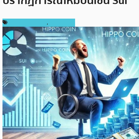
ปรากฏการณ์ใหม่บนเชน Sui
ข่าวคริปโตเคอเรนซี่
,
เหรียญอื่นๆ