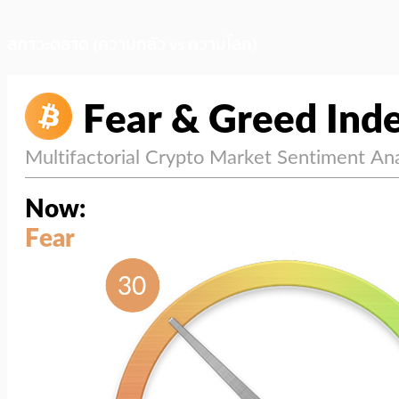
สภาวะตลาด (ความกลัว vs ความโลภ)