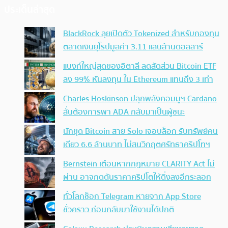
ประเด็นล่าสุด
BlackRock ลุยเปิดตัว Tokenized สำหรับกองทุน
ตลาดเงินยุโรปมูลค่า 3.11 แสนล้านดอลลาร์
แบงก์ใหญ่สุดของอิตาลี ลดสัดส่วน Bitcoin ETF
ลง 99% หันลงทุน ใน Ethereum แทนถึง 3 เท่า
Charles Hoskinson ปลุกพลังคอมมูฯ Cardano
ลั่นต้องการพา ADA กลับมาเป็นผู้ชนะ
นักขุด Bitcoin สาย Solo เจอบล็อก รับทรัพย์คน
เดียว 6.6 ล้านบาท ไม่สนวิกฤตศรัทธาคริปโทฯ
Bernstein เตือนหากกฎหมาย CLARITY Act ไม่
ผ่าน อาจกดดันราคาคริปโตให้ดิ่งลงอีกระลอก
ทั่วโลกช็อก Telegram หายจาก App Store
ชั่วคราว ก่อนกลับมาใช้งานได้ปกติ