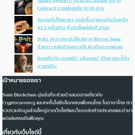
Galaxy Research ประเมินความเสียหายจาก
Coldcard อาจพุ่งสูงถึง $130 ล้าน
ตลาดคริปโตซบเซา วอลุ่มซื้อขายรายวันดิ่งเหลือ
$1.5 หมื่นล้าน ต่ำสุดตั้งแต่ต้นปี 2026
Boltz ประกาศระงับให้บริการ Bitcoin Swap
ชั่วคราว หลังตัวเลขการใช้ AI แฮ็กระบบพุ่งสูง
ซินแสชื่อดัง เฉลยแล้ว ‘บล็อกเชน’ เป็นธาตุอะไรใน
ศาสตร์จีน
เป้าหมายของเรา
Siam Blockchain มุ่งมั่นที่จะช่วยนำเสนอสารเกี่ยวกับ
Cryptocurrency และเทคโนโลยีบล็อกเชนเพื่อคนไทย ในภาษาไทย เรา
รวบรวมข้อมูลส่วนใหญ่จากเว็บไซต์และเว็บบอร์ดต่างประเทศและนำมา
แปลส่งตรงถึงฟีดคุณ
เกี่ยวกับเว็บไซต์นี้