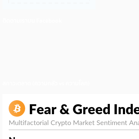
ติดตามเราบน Facebook
สภาวะตลาด (ความกลัว vs ความโลภ)