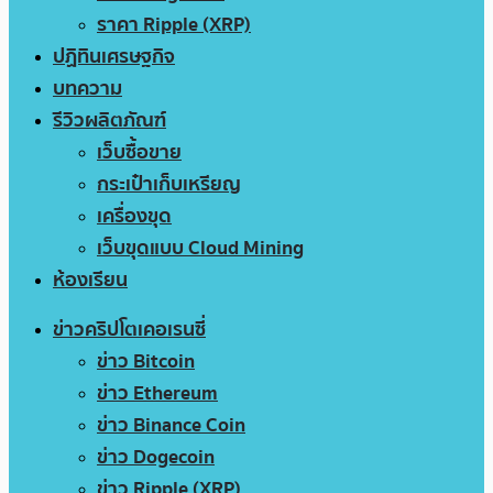
ราคา Ripple (XRP)
ปฏิทินเศรษฐกิจ
บทความ
รีวิวผลิตภัณฑ์
เว็บซื้อขาย
กระเป๋าเก็บเหรียญ
เครื่องขุด
เว็บขุดแบบ Cloud Mining
ห้องเรียน
ข่าวคริปโตเคอเรนซี่
ข่าว Bitcoin
ข่าว Ethereum
ข่าว Binance Coin
ข่าว Dogecoin
ข่าว Ripple (XRP)