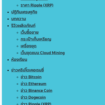
ราคา Ripple (XRP)
ปฏิทินเศรษฐกิจ
บทความ
รีวิวผลิตภัณฑ์
เว็บซื้อขาย
กระเป๋าเก็บเหรียญ
เครื่องขุด
เว็บขุดแบบ Cloud Mining
ห้องเรียน
ข่าวคริปโตเคอเรนซี่
ข่าว Bitcoin
ข่าว Ethereum
ข่าว Binance Coin
ข่าว Dogecoin
ข่าว Ripple (XRP)