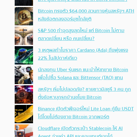
Bitcoin ทรงตัว $64,000 สวนทางหุ้นสหรัฐฯ ATH
หลังข้อตกลงฮอร์มุซใกล้ยุติ
S&P 500 ทำจุดสูงสุดใหม่ แต่ Bitcoin ไม่ตาม
ตลาดเปลี่ยน หรือ คนเปลี่ยน?
3 เหตุผลทำไมราคา Cardano (Ada) ถึงพุ่งแรง
22% ในสัปดาห์เดียว
นักลงทุน Uber รุ่นแรก แนะนำให้เทขาย Bitcoin
เพื่อไปซื้อ Solana และ Bittensor (TAO) แทน
สหรัฐฯ เริ่มไม่ปลอดภัย? ชายชาวมิสซูรี 3 คน ถูก
ตั้งข้อหาบุกรุกบ้านขโมย Bitcoin
Binance เปิดตัวฟีเจอร์ใหม่ Lite Loan กู้ยืม USDT
ได้โดยไม่ต้องขาย Bitcoin จากพอร์ต
Cloudflare เปิดตัวกระเป๋า Stablecoin ให้ AI
Agent จ่ายค่า API และคอนเทนต์เองได้