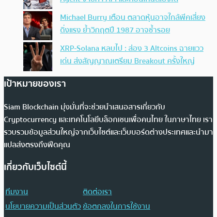
Michael Burry เตือน ตลาดหุ้นอาจใกล้พีคเสี่ยง
ดิ่งแรง ย้ำวิกฤตปี 1987 อาจซ้ำรอย
XRP-Solana หลบไป : ส่อง 3 Altcoins ฉายแวว
เด่น ส่งสัญญาณเตรียม Breakout ครั้งใหญ่
เป้าหมายของเรา
Siam Blockchain มุ่งมั่นที่จะช่วยนำเสนอสารเกี่ยวกับ
Cryptocurrency และเทคโนโลยีบล็อกเชนเพื่อคนไทย ในภาษาไทย เรา
รวบรวมข้อมูลส่วนใหญ่จากเว็บไซต์และเว็บบอร์ดต่างประเทศและนำมา
แปลส่งตรงถึงฟีดคุณ
เกี่ยวกับเว็บไซต์นี้
ทีมงาน
ติดต่อเรา
นโยบายความเป็นส่วนตัว
ข้อตกลงในการใช้งาน