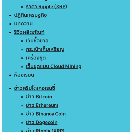
ราคา Ripple (XRP)
ปฏิทินเศรษฐกิจ
บทความ
รีวิวผลิตภัณฑ์
เว็บซื้อขาย
กระเป๋าเก็บเหรียญ
เครื่องขุด
เว็บขุดแบบ Cloud Mining
ห้องเรียน
ข่าวคริปโตเคอเรนซี่
ข่าว Bitcoin
ข่าว Ethereum
ข่าว Binance Coin
ข่าว Dogecoin
ข่าว Ripple (XRP)