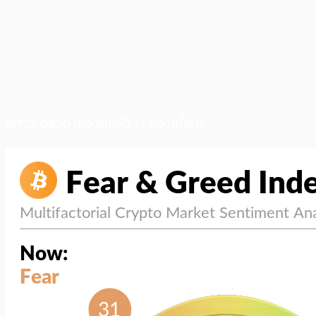
สภาวะตลาด (ความกลัว vs ความโลภ)