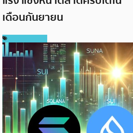
แรง แซงหน้าตลาดคริปโตใน
เดือนกันยายน
ข่าวคริปโตเคอเรนซี่