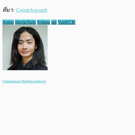
ที่มา:
Cointelegraph
Aptos
blockchain
Solana
sui
VanECK
Chaiyatorn Buthsoontorn