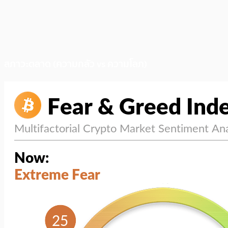
สภาวะตลาด (ความกลัว vs ความโลภ)