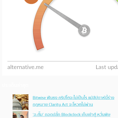
ประเด็นล่าสุด
Bitwise ฟันธง คริปโตจะไม่เป็นไร แม้สัปดาห์นี้ร่าง
กฎหมาย Clarity Act จะโหวตไม่ผ่าน
‘อ.ตั๊ม’ ถอดปลั้ก Blockclock เก็บเข้าตู้ หวั่นพิษ