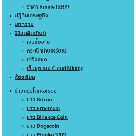
ราคา Ripple (XRP)
ปฏิทินเศรษฐกิจ
บทความ
รีวิวผลิตภัณฑ์
เว็บซื้อขาย
กระเป๋าเก็บเหรียญ
เครื่องขุด
เว็บขุดแบบ Cloud Mining
ห้องเรียน
ข่าวคริปโตเคอเรนซี่
ข่าว Bitcoin
ข่าว Ethereum
ข่าว Binance Coin
ข่าว Dogecoin
ข่าว Ripple (XRP)