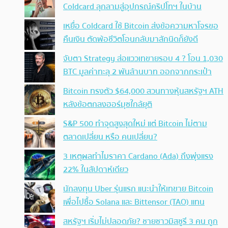
Coldcard ลุกลามสู่อุปกรณ์คริปโทฯ ในบ้าน
เหยื่อ Coldcard ใช้ Bitcoin ส่งข้อความหาโจรขอ
คืนเงิน ตัดพ้อชีวิตโอนกลับมาสักนิดก็ยังดี
จับตา Strategy ส่อแววเทขายรอบ 4 ? โอน 1,030
BTC มูลค่าทะลุ 2 พันล้านบาท ออกจากกระเป๋า
Bitcoin ทรงตัว $64,000 สวนทางหุ้นสหรัฐฯ ATH
หลังข้อตกลงฮอร์มุซใกล้ยุติ
S&P 500 ทำจุดสูงสุดใหม่ แต่ Bitcoin ไม่ตาม
ตลาดเปลี่ยน หรือ คนเปลี่ยน?
3 เหตุผลทำไมราคา Cardano (Ada) ถึงพุ่งแรง
22% ในสัปดาห์เดียว
นักลงทุน Uber รุ่นแรก แนะนำให้เทขาย Bitcoin
เพื่อไปซื้อ Solana และ Bittensor (TAO) แทน
สหรัฐฯ เริ่มไม่ปลอดภัย? ชายชาวมิสซูรี 3 คน ถูก