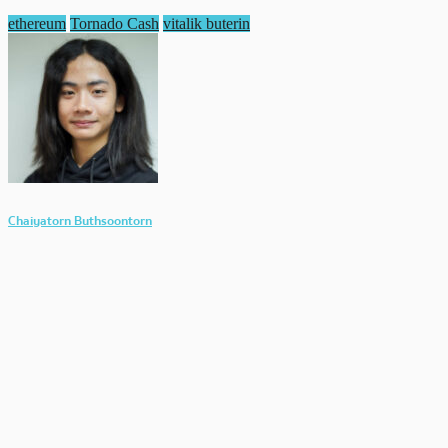
ethereum
Tornado Cash
vitalik buterin
Chaiyatorn Buthsoontorn