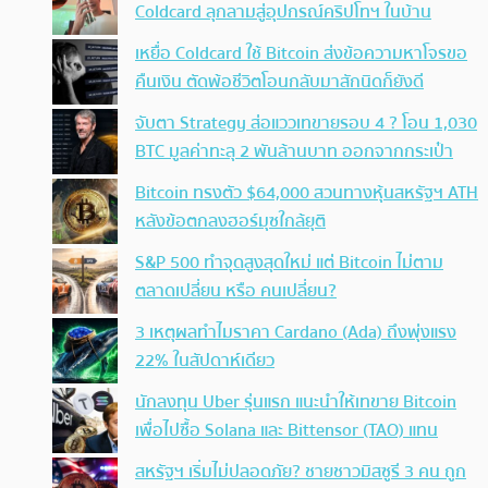
Coldcard ลุกลามสู่อุปกรณ์คริปโทฯ ในบ้าน
เหยื่อ Coldcard ใช้ Bitcoin ส่งข้อความหาโจรขอ
คืนเงิน ตัดพ้อชีวิตโอนกลับมาสักนิดก็ยังดี
จับตา Strategy ส่อแววเทขายรอบ 4 ? โอน 1,030
BTC มูลค่าทะลุ 2 พันล้านบาท ออกจากกระเป๋า
Bitcoin ทรงตัว $64,000 สวนทางหุ้นสหรัฐฯ ATH
หลังข้อตกลงฮอร์มุซใกล้ยุติ
S&P 500 ทำจุดสูงสุดใหม่ แต่ Bitcoin ไม่ตาม
ตลาดเปลี่ยน หรือ คนเปลี่ยน?
3 เหตุผลทำไมราคา Cardano (Ada) ถึงพุ่งแรง
22% ในสัปดาห์เดียว
นักลงทุน Uber รุ่นแรก แนะนำให้เทขาย Bitcoin
เพื่อไปซื้อ Solana และ Bittensor (TAO) แทน
สหรัฐฯ เริ่มไม่ปลอดภัย? ชายชาวมิสซูรี 3 คน ถูก