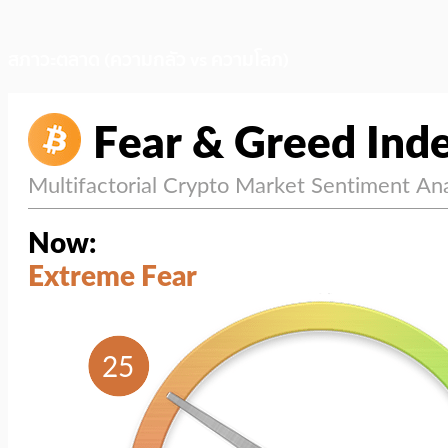
สภาวะตลาด (ความกลัว vs ความโลภ)