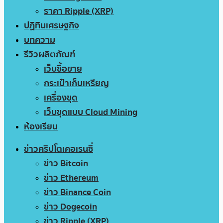
ราคา Ripple (XRP)
ปฏิทินเศรษฐกิจ
บทความ
รีวิวผลิตภัณฑ์
เว็บซื้อขาย
กระเป๋าเก็บเหรียญ
เครื่องขุด
เว็บขุดแบบ Cloud Mining
ห้องเรียน
ข่าวคริปโตเคอเรนซี่
ข่าว Bitcoin
ข่าว Ethereum
ข่าว Binance Coin
ข่าว Dogecoin
ข่าว Ripple (XRP)