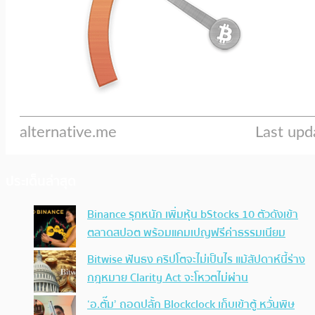
ประเด็นล่าสุด
Binance รุกหนัก เพิ่มหุ้น bStocks 10 ตัวดังเข้า
ตลาดสปอต พร้อมแคมเปญฟรีค่าธรรมเนียม
Bitwise ฟันธง คริปโตจะไม่เป็นไร แม้สัปดาห์นี้ร่าง
กฎหมาย Clarity Act จะโหวตไม่ผ่าน
‘อ.ตั๊ม’ ถอดปลั้ก Blockclock เก็บเข้าตู้ หวั่นพิษ