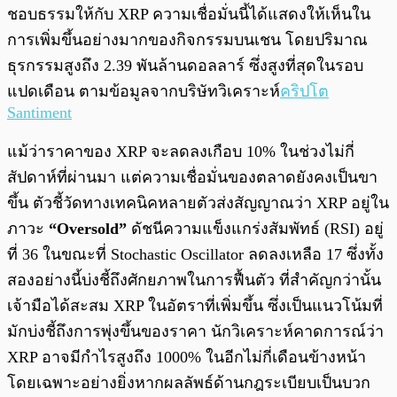
ชอบธรรมให้กับ XRP ความเชื่อมั่นนี้ได้แสดงให้เห็นใน
การเพิ่มขึ้นอย่างมากของกิจกรรมบนเชน โดยปริมาณ
ธุรกรรมสูงถึง 2.39 พันล้านดอลลาร์ ซึ่งสูงที่สุดในรอบ
แปดเดือน ตามข้อมูลจากบริษัทวิเคราะห์
คริปโต
Santiment
แม้ว่าราคาของ XRP จะลดลงเกือบ 10% ในช่วงไม่กี่
สัปดาห์ที่ผ่านมา แต่ความเชื่อมั่นของตลาดยังคงเป็นขา
ขึ้น ตัวชี้วัดทางเทคนิคหลายตัวส่งสัญญาณว่า XRP อยู่ใน
ภาวะ
“Oversold”
ดัชนีความแข็งแกร่งสัมพัทธ์ (RSI) อยู่
ที่ 36 ในขณะที่ Stochastic Oscillator ลดลงเหลือ 17 ซึ่งทั้ง
สองอย่างนี้บ่งชี้ถึงศักยภาพในการฟื้นตัว ที่สำคัญกว่านั้น
เจ้ามือได้สะสม XRP ในอัตราที่เพิ่มขึ้น ซึ่งเป็นแนวโน้มที่
มักบ่งชี้ถึงการพุ่งขึ้นของราคา นักวิเคราะห์คาดการณ์ว่า
XRP อาจมีกำไรสูงถึง 1000% ในอีกไม่กี่เดือนข้างหน้า
โดยเฉพาะอย่างยิ่งหากผลลัพธ์ด้านกฎระเบียบเป็นบวก