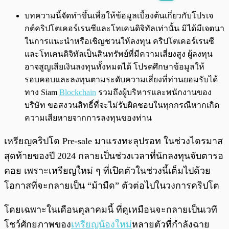
พร้อมเล่น
0:00
/
0:00
บทความนี้จัดทำขึ้นเพื่อให้ข้อมูลเบื้องต้นเกี่ยวกับโปรเจ
กต์คริปโตเคอร์เรนซีและโทเคนดิจิทัลเท่านั้น มิได้มีเจตนา
ในการแนะนำหรือเชิญชวนให้ลงทุน คริปโตเคอร์เรนซี
และโทเคนดิจิทัลเป็นสินทรัพย์ที่มีความเสี่ยงสูง ผู้ลงทุน
อาจสูญเสียเงินลงทุนทั้งหมดได้ โปรดศึกษาข้อมูลให้
รอบคอบและลงทุนตามระดับความเสี่ยงที่ท่านยอมรับได้
ทาง Siam
Blockchain
รวมถึงผู้บริหารและพนักงานของ
บริษัท ขอสงวนสิทธิ์ที่จะไม่รับผิดชอบในทุกกรณีหากเกิด
ความเสียหายจากการลงทุนของท่าน
เหรียญคริปโต Pre-sale มาแรงทะลุปรอท ในช่วงไตรมาส
สุดท้ายของปี 2024 กลายเป็นช่วงเวลาที่นักลงทุนจับตารอ
คอย เพราะเหรียญใหม่ ๆ ที่เปิดตัวในช่วงนี้เต็มไปด้วย
โอกาสที่จะกลายเป็น “ม้ามืด” ตัวต่อไปในวงการคริปโต
โดยเฉพาะในเดือนตุลาคมนี้ ที่ดูเหมือนจะกลายเป็นเวที
โชว์ศักยภาพของ
เหรียญน้องใหม่
หลายตัวที่กำลังฉาย