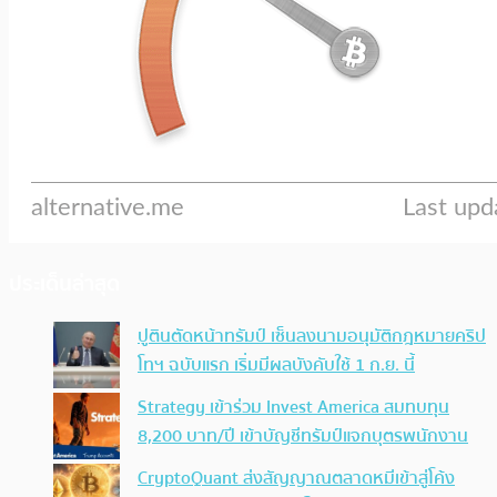
ประเด็นล่าสุด
ปูตินตัดหน้าทรัมป์ เซ็นลงนามอนุมัติกฎหมายคริป
โทฯ ฉบับแรก เริ่มมีผลบังคับใช้ 1 ก.ย. นี้
Strategy เข้าร่วม Invest America สมทบทุน
8,200 บาท/ปี เข้าบัญชีทรัมป์แจกบุตรพนักงาน
CryptoQuant ส่งสัญญาณตลาดหมีเข้าสู่โค้ง