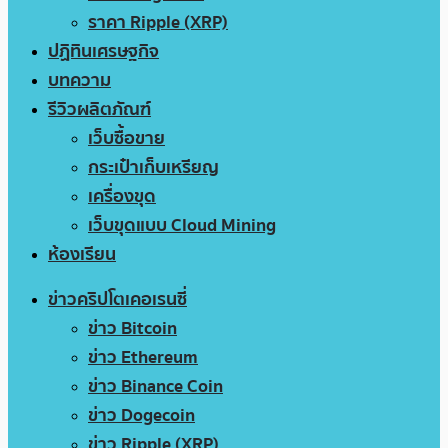
ราคา Ripple (XRP)
ปฏิทินเศรษฐกิจ
บทความ
รีวิวผลิตภัณฑ์
เว็บซื้อขาย
กระเป๋าเก็บเหรียญ
เครื่องขุด
เว็บขุดแบบ Cloud Mining
ห้องเรียน
ข่าวคริปโตเคอเรนซี่
ข่าว Bitcoin
ข่าว Ethereum
ข่าว Binance Coin
ข่าว Dogecoin
ข่าว Ripple (XRP)