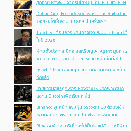
สุดท้าย หลังพบเจ้าคริปโทฯ ซุ่มเก็บ BTC และ ETH
Dubai Duty Free เปิดรับชำระเงินด้วย Shiba Inu
และคริปโตอื่นรวม 30 สกุลเป็นครั้งแรก
Tom Lee เตือนควอนตัมอาจเจาะระบบ Bitcoin ได้
ในปี 2028
ผู้ก่อตั้งประกาศปิดฉากเหรียญ AI Agent มูลค่า 2
พันล้าน พร้อมลั่นจะไม่มีการช่วยเหลืออีกต่อไป
กราฟ Bitcoin ส่งสัญญาณว่าตลาดกระทิงจะไม่มี
อีกแล้ว
ชายชาวมิสซูรีถูกฟ้อง หลังวางแผนลักพาตัวนัก
ลงทุน Bitcoin เพื่อเรียกค่าไถ่
Binance รุกหนัก เพิ่มหุ้น bStocks 10 ตัวดังเข้า
ตลาดสปอต พร้อมแคมเปญฟรีค่าธรรมเนียม
Bitwise ฟันธง คริปโตจะไม่เป็นไร แม้สัปดาห์นี้ร่าง