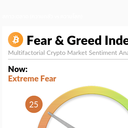
สภาวะตลาด (ความกลัว vs ความโลภ)