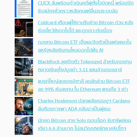
CLICX ลั่นพร้อมดำเนินคดีผู้ตั้งใจบิดหนี้ พร้อมปิด
รับสมัครชั่วคราวหลังคนแห่ยื่นจนระบบล้น
Coldcard เตือนผู้ใช้งานรีบย้าย Bitcoin ด่วน หลัง
ช่องโหว่ยังอุดไม่ได้ และถูกเจาะต่อเนื่อง
กองทุน Bitcoin ETF เจ๊งและปิดตัวเป็นแห่งแรกใน
สหรัฐหลังเงินทุนไหลออกไปฝั่ง AI
BlackRock ลุยเปิดตัว Tokenized สำหรับกองทุน
ตลาดเงินยุโรปมูลค่า 3.11 แสนล้านดอลลาร์
แบงก์ใหญ่สุดของอิตาลี ลดสัดส่วน Bitcoin ETF
ลง 99% หันลงทุน ใน Ethereum แทนถึง 3 เท่า
Charles Hoskinson ปลุกพลังคอมมูฯ Cardano
ลั่นต้องการพา ADA กลับมาเป็นผู้ชนะ
นักขุด Bitcoin สาย Solo เจอบล็อก รับทรัพย์คน
เดียว 6.6 ล้านบาท ไม่สนวิกฤตศรัทธาคริปโทฯ