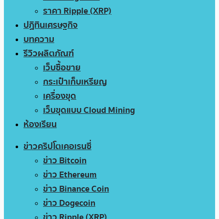
ราคา Ripple (XRP)
ปฏิทินเศรษฐกิจ
บทความ
รีวิวผลิตภัณฑ์
เว็บซื้อขาย
กระเป๋าเก็บเหรียญ
เครื่องขุด
เว็บขุดแบบ Cloud Mining
ห้องเรียน
ข่าวคริปโตเคอเรนซี่
ข่าว Bitcoin
ข่าว Ethereum
ข่าว Binance Coin
ข่าว Dogecoin
ข่าว Ripple (XRP)