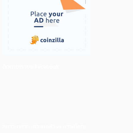
ติดตามเราบน Facebook
สภาวะตลาด (ความกลัว vs ความโลภ)