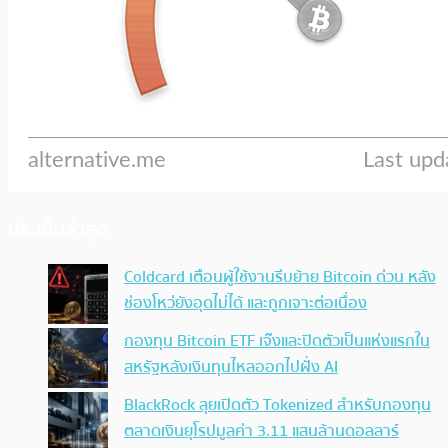
ประเด็นล่าสุด
Coldcard เตือนผู้ใช้งานรีบย้าย Bitcoin ด่วน หลัง
ช่องโหว่ยังอุดไม่ได้ และถูกเจาะต่อเนื่อง
กองทุน Bitcoin ETF เจ๊งและปิดตัวเป็นแห่งแรกใน
สหรัฐหลังเงินทุนไหลออกไปฝั่ง AI
BlackRock ลุยเปิดตัว Tokenized สำหรับกองทุน
ตลาดเงินยุโรปมูลค่า 3.11 แสนล้านดอลลาร์