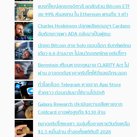
แบงก์ใหญ่สุดของอิตาลี ลดสัดส่วน Bitcoin ETF
ลง 99% หันลงทุน ใน Ethereum แทนถึง 3 เท่า
Charles Hoskinson ปลุกพลังคอมมูฯ Cardano
ลั่นต้องการพา ADA กลับมาเป็นผู้ชนะ
นักขุด Bitcoin สาย Solo เจอบล็อก รับทรัพย์คน
เดียว 6.6 ล้านบาท ไม่สนวิกฤตศรัทธาคริปโทฯ
Bernstein เตือนหากกฎหมาย CLARITY Act ไม่
ผ่าน อาจกดดันราคาคริปโตให้ดิ่งลงอีกระลอก
ทั่วโลกช็อก Telegram หายจาก App Store
ชั่วคราว ก่อนกลับมาใช้งานได้ปกติ
Galaxy Research ประเมินความเสียหายจาก
Coldcard อาจพุ่งสูงถึง $130 ล้าน
ตลาดคริปโตซบเซา วอลุ่มซื้อขายรายวันดิ่งเหลือ
$1.5 หมื่นล้าน ต่ำสุดตั้งแต่ต้นปี 2026