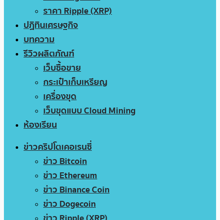
ราคา Ripple (XRP)
ปฏิทินเศรษฐกิจ
บทความ
รีวิวผลิตภัณฑ์
เว็บซื้อขาย
กระเป๋าเก็บเหรียญ
เครื่องขุด
เว็บขุดแบบ Cloud Mining
ห้องเรียน
ข่าวคริปโตเคอเรนซี่
ข่าว Bitcoin
ข่าว Ethereum
ข่าว Binance Coin
ข่าว Dogecoin
ข่าว Ripple (XRP)