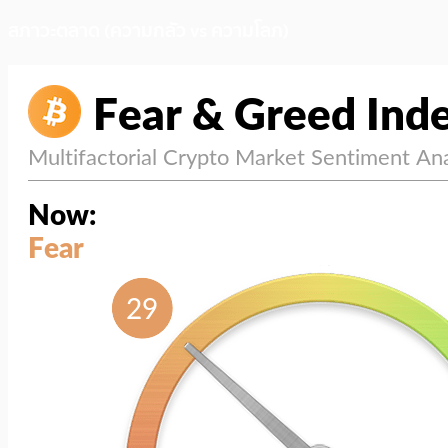
สภาวะตลาด (ความกลัว vs ความโลภ)