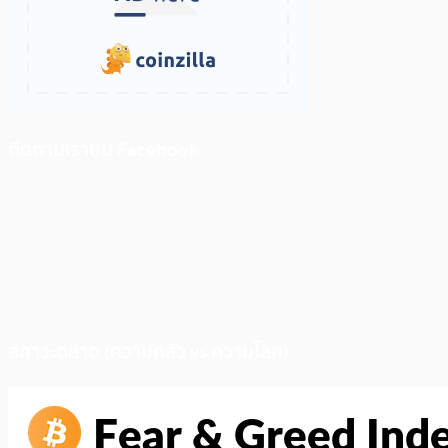
ติดตามเราบน Facebook
สภาวะตลาด (ความกลัว vs ความโลภ)