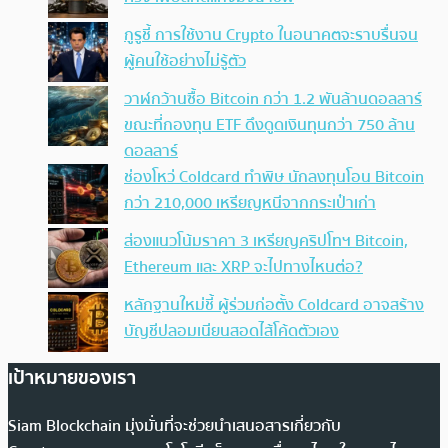
กูรูชี้ การใช้งาน Crypto ในอนาคตจะราบรื่นจน
ผู้คนใช้อย่างไม่รู้ตัว
วาฬกว้านซื้อ Bitcoin กว่า 1.2 พันล้านดอลลาร์
ขณะที่กองทุน ETF ดึงดูดเงินทุนกว่า 750 ล้าน
ดอลลาร์
ช่องโหว่ Coldcard ทำพิษ นักลงทุนโอน Bitcoin
กว่า 210,000 เหรียญหนีจากกระเป๋าเก่า
ส่องแนวโน้มราคา 3 เหรียญคริปโทฯ Bitcoin,
Ethereum และ XRP จะไปทางไหนต่อ?
หลักฐานใหม่ชี้ ผู้ร่วมก่อตั้ง Coldcard อาจสร้าง
บัญชีปลอมเนียนสอดไส้โค้ดตัวเอง
เป้าหมายของเรา
Siam Blockchain มุ่งมั่นที่จะช่วยนำเสนอสารเกี่ยวกับ