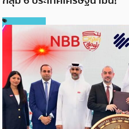
กลุ่ม 6 ประเทศเศรษฐีน้ำมัน!
ข่าวคริปโตเคอเรนซี่