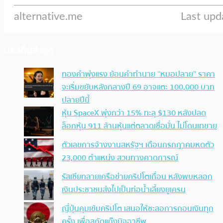
ประเด็นล่าสุด
ทองคำพุ่งแรง ย้อนคำทำนาย “หมอปลาย” ราคา
จะเริ่มขยับหลังกลางปี 69 อาจแตะ 100,000 บาท
ปลายปีนี้
หุ้น SpaceX พุ่งกว่า 15% ทะลุ $130 หลังปลด
ล็อกหุ้น 911 ล้านหุ้นแต่ตลาดเชื่อมั่น ไม่โดนเทขาย
ตัวเลขการจ้างงานสหรัฐฯ เดือนกรกฎาคมหดตัว
23,000 ตำแหน่ง สวนทางคาดการณ์
รัสเซียทลายเครือข่ายคริปโตเถื่อน หลังพบหลอก
เงินประชาชนส่งไปเป็นท่อน้ำเลี้ยงยูเครน
ญี่ปุ่นคุมเข้มคริปโต เสนอให้ชะลอการถอนเงินทุก
ครั้ง เพื่อสกัดแก๊งมิจฉาชีพ