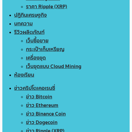
ราคา Ripple (XRP)
ปฏิทินเศรษฐกิจ
บทความ
รีวิวผลิตภัณฑ์
เว็บซื้อขาย
กระเป๋าเก็บเหรียญ
เครื่องขุด
เว็บขุดแบบ Cloud Mining
ห้องเรียน
ข่าวคริปโตเคอเรนซี่
ข่าว Bitcoin
ข่าว Ethereum
ข่าว Binance Coin
ข่าว Dogecoin
ข่าว Ripple (XRP)