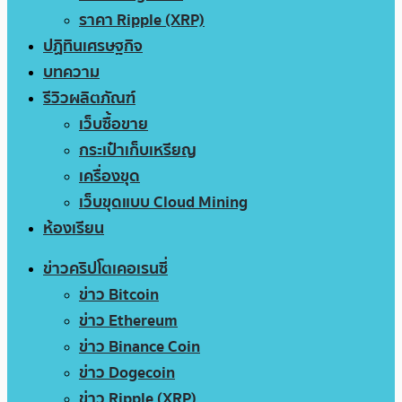
ราคา Ripple (XRP)
ปฏิทินเศรษฐกิจ
บทความ
รีวิวผลิตภัณฑ์
เว็บซื้อขาย
กระเป๋าเก็บเหรียญ
เครื่องขุด
เว็บขุดแบบ Cloud Mining
ห้องเรียน
ข่าวคริปโตเคอเรนซี่
ข่าว Bitcoin
ข่าว Ethereum
ข่าว Binance Coin
ข่าว Dogecoin
ข่าว Ripple (XRP)