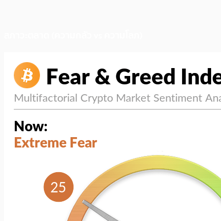
สภาวะตลาด (ความกลัว vs ความโลภ)