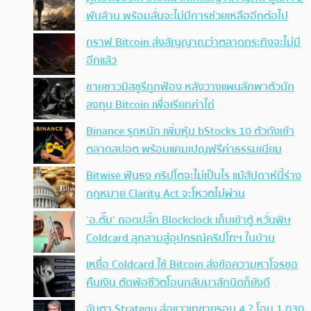
พันล้าน พร้อมลั่นจะไม่มีการช่วยเหลืออีกต่อไป
กราฟ Bitcoin ส่งสัญญาณว่าตลาดกระทิงจะไม่มี
อีกแล้ว
ชายชาวมิสซูรีถูกฟ้อง หลังวางแผนลักพาตัวนัก
ลงทุน Bitcoin เพื่อเรียกค่าไถ่
Binance รุกหนัก เพิ่มหุ้น bStocks 10 ตัวดังเข้า
ตลาดสปอต พร้อมแคมเปญฟรีค่าธรรมเนียม
Bitwise ฟันธง คริปโตจะไม่เป็นไร แม้สัปดาห์นี้ร่าง
กฎหมาย Clarity Act จะโหวตไม่ผ่าน
‘อ.ตั๊ม’ ถอดปลั้ก Blockclock เก็บเข้าตู้ หวั่นพิษ
Coldcard ลุกลามสู่อุปกรณ์คริปโทฯ ในบ้าน
เหยื่อ Coldcard ใช้ Bitcoin ส่งข้อความหาโจรขอ
คืนเงิน ตัดพ้อชีวิตโอนกลับมาสักนิดก็ยังดี
จับตา Strategy ส่อแววเทขายรอบ 4 ? โอน 1,030