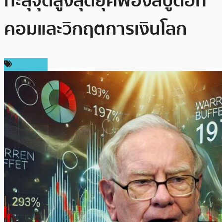
ทะลุจุดสูงสุดยุคฟองสบู่ดอท
คอมและวิกฤตการเงินโลก
เศรษฐกิจ