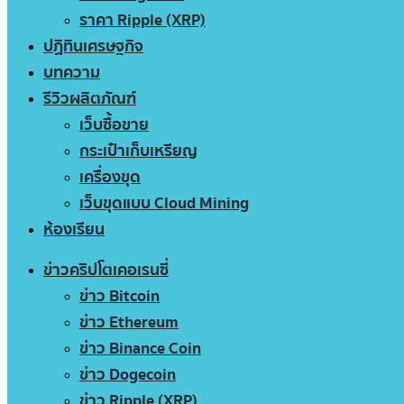
ราคา Ripple (XRP)
ปฏิทินเศรษฐกิจ
บทความ
รีวิวผลิตภัณฑ์
เว็บซื้อขาย
กระเป๋าเก็บเหรียญ
เครื่องขุด
เว็บขุดแบบ Cloud Mining
ห้องเรียน
ข่าวคริปโตเคอเรนซี่
ข่าว Bitcoin
ข่าว Ethereum
ข่าว Binance Coin
ข่าว Dogecoin
ข่าว Ripple (XRP)