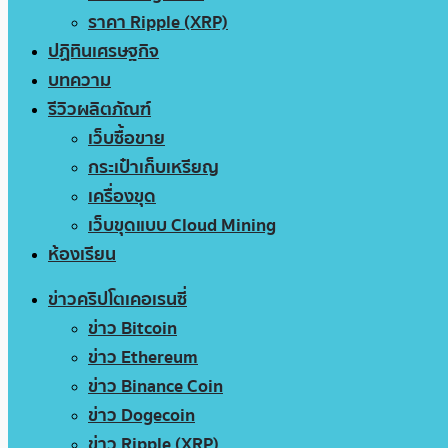
ราคา Ripple (XRP)
ปฏิทินเศรษฐกิจ
บทความ
รีวิวผลิตภัณฑ์
เว็บซื้อขาย
กระเป๋าเก็บเหรียญ
เครื่องขุด
เว็บขุดแบบ Cloud Mining
ห้องเรียน
ข่าวคริปโตเคอเรนซี่
ข่าว Bitcoin
ข่าว Ethereum
ข่าว Binance Coin
ข่าว Dogecoin
ข่าว Ripple (XRP)