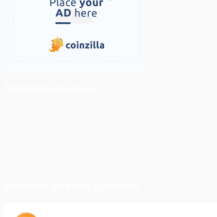
ติดตามเราบน Facebook
สภาวะตลาด (ความกลัว vs ความโลภ)