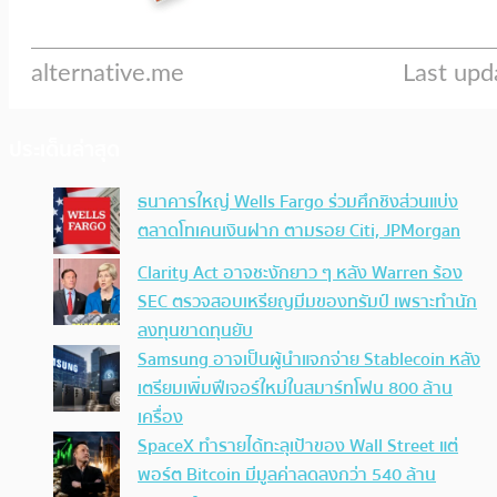
ประเด็นล่าสุด
ธนาคารใหญ่ Wells Fargo ร่วมศึกชิงส่วนแบ่ง
ตลาดโทเคนเงินฝาก ตามรอย Citi, JPMorgan
Clarity Act อาจชะงักยาว ๆ หลัง Warren ร้อง
SEC ตรวจสอบเหรียญมีมของทรัมป์ เพราะทำนัก
ลงทุนขาดทุนยับ
Samsung อาจเป็นผู้นำแจกจ่าย Stablecoin หลัง
เตรียมเพิ่มฟีเจอร์ใหม่ในสมาร์ทโฟน 800 ล้าน
เครื่อง
SpaceX ทำรายได้ทะลุเป้าของ Wall Street แต่
พอร์ต Bitcoin มีมูลค่าลดลงกว่า 540 ล้าน