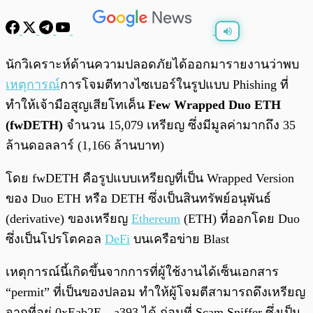
พร้อมเล่น
0:00
/
0:00
นักวิเคราะห์ด้านความปลอดภัยได้ออกมารายงานว่าพบ
เหตุการณ์
การโจมตีทางไซเบอร์ในรูปแบบ Phishing ที่
ทำให้เจ้ามือสูญเสียโทเค็น
Few Wrapped Duo ETH
(fwDETH)
จำนวน 15,079 เหรียญ ซึ่งมีมูลค่ามากถึง 35
ล้านดอลลาร์ (1,166 ล้านบาท)
โดย fwDETH คือรูปแบบเหรียญที่เป็น Wrapped Version
ของ Duo ETH หรือ DETH ซึ่งเป็นสินทรัพย์อนุพันธ์
(derivative) ของเหรียญ
Ethereum
(ETH) ที่ออกโดย Duo
ซึ่งเป็นโปรโตคอล
DeFi
บนเครือข่าย Blast
เหตุการณ์นี้เกิดขึ้นจากการที่ผู้ใช้งานได้เซ็นเอกสาร
“permit” ที่เป็นของปลอม ทำให้ผู้โจมตีสามารถดึงเหรียญ
จากที่อยู่ 0xEab2E…a393 ได้ ก่อนที่ Scam Sniffer ซึ่งเป็น