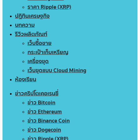
ราคา Ripple (XRP)
ปฏิทินเศรษฐกิจ
บทความ
รีวิวผลิตภัณฑ์
เว็บซื้อขาย
กระเป๋าเก็บเหรียญ
เครื่องขุด
เว็บขุดแบบ Cloud Mining
ห้องเรียน
ข่าวคริปโตเคอเรนซี่
ข่าว Bitcoin
ข่าว Ethereum
ข่าว Binance Coin
ข่าว Dogecoin
ข่าว Ripple (XRP)