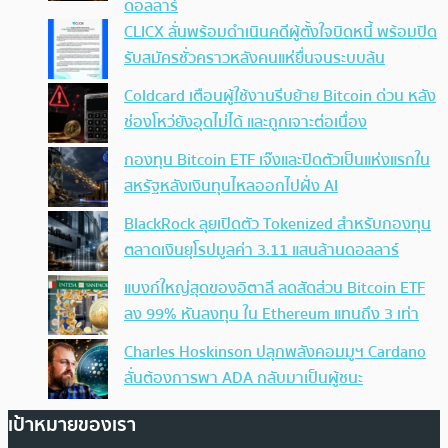
ดอลลาร์
CLICX ลั่นพร้อมดำเนินคดีผู้ตั้งใจบิดหนี้ พร้อมปิด
รับสมัครชั่วคราวหลังคนแห่ยื่นจนระบบล้น
Coldcard เตือนผู้ใช้งานรีบย้าย Bitcoin ด่วน หลัง
ช่องโหว่ยังอุดไม่ได้ และถูกเจาะต่อเนื่อง
กองทุน Bitcoin ETF เจ๊งและปิดตัวเป็นแห่งแรกใน
สหรัฐหลังเงินทุนไหลออกไปฝั่ง AI
BlackRock ลุยเปิดตัว Tokenized สำหรับกองทุน
ตลาดเงินยุโรปมูลค่า 3.11 แสนล้านดอลลาร์
แบงก์ใหญ่สุดของอิตาลี ลดสัดส่วน Bitcoin ETF
ลง 99% หันลงทุน ใน Ethereum แทนถึง 3 เท่า
Charles Hoskinson ปลุกพลังคอมมูฯ Cardano
ลั่นต้องการพา ADA กลับมาเป็นผู้ชนะ
เป้าหมายของเรา