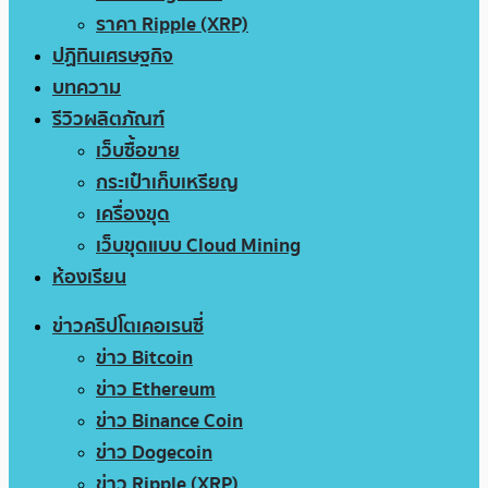
ราคา Ripple (XRP)
ปฏิทินเศรษฐกิจ
บทความ
รีวิวผลิตภัณฑ์
เว็บซื้อขาย
กระเป๋าเก็บเหรียญ
เครื่องขุด
เว็บขุดแบบ Cloud Mining
ห้องเรียน
ข่าวคริปโตเคอเรนซี่
ข่าว Bitcoin
ข่าว Ethereum
ข่าว Binance Coin
ข่าว Dogecoin
ข่าว Ripple (XRP)