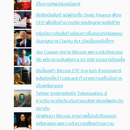
เป็นฐานทัพปล่อยมัลแวร์
ศึกชิงบัลลังก์! แม่ผู้ก่อตั้ง Ondo Finance ฟ้อง
CEO เพื่อยึดอำนาจบริหารหลังลูกชายเสียชีวิต
ทรัมป์เอาจริง สั่งทำเนียบขาวรื้อเกณฑ์จริยธรรม
ดันกฎหมาย Clarity Act ปลดล็อกคริปโทฯ
Jim Cramer เทขาย Bitcoin เพราะกลัวภัยควอน
ตัม แต่ราคากลับพุ่งทะลุ 65,000 ดอลลาร์อีกครั้ง
เงินไหลเข้า Bitcoin ETF ทะลุ 620 ล้านดอลลาร์
หลังช่องโหว่ Coldcard ทำลายความเชื่อมั่นการ
เก็บเหรียญเอง
Tether รุกขยายธุรกิจ Tokenization สู่
ซาอุดีอาระเบียประเดิมด้วยอสังหาริมทรัพย์ระดับ
สถาบัน
นักพัฒนา Bitcoin สารภาพไม่กล้าถือครอง
เหรียญเยอะเพราะกลัวความเสี่ยงด้านความ