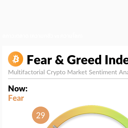
สภาวะตลาด (ความกลัว vs ความโลภ)