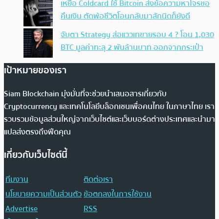
เหยื่อ Coldcard ใช้ Bitcoin ส่งข้อความหาโจรขอ
คืนเงิน ตัดพ้อชีวิตโอนกลับมาสักนิดก็ยังดี
จับตา Strategy ส่อแววเทขายรอบ 4 ? โอน 1,030
BTC มูลค่าทะลุ 2 พันล้านบาท ออกจากกระเป๋า
เป้าหมายของเรา
Siam Blockchain มุ่งมั่นที่จะช่วยนำเสนอสารเกี่ยวกับ
Cryptocurrency และเทคโนโลยีบล็อกเชนเพื่อคนไทย ในภาษาไทย เรา
รวบรวมข้อมูลส่วนใหญ่จากเว็บไซต์และเว็บบอร์ดต่างประเทศและนำมา
แปลส่งตรงถึงฟีดคุณ
เกี่ยวกับเว็บไซต์นี้
ทีมงาน
ติดต่อเรา
นโยบายความเป็นส่วนตัว
ข้อตกลงในการใช้งาน
Advertise
RSS