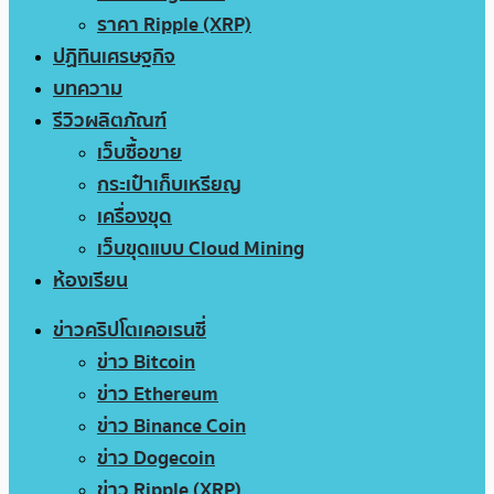
ราคา Ripple (XRP)
ปฏิทินเศรษฐกิจ
บทความ
รีวิวผลิตภัณฑ์
เว็บซื้อขาย
กระเป๋าเก็บเหรียญ
เครื่องขุด
เว็บขุดแบบ Cloud Mining
ห้องเรียน
ข่าวคริปโตเคอเรนซี่
ข่าว Bitcoin
ข่าว Ethereum
ข่าว Binance Coin
ข่าว Dogecoin
ข่าว Ripple (XRP)