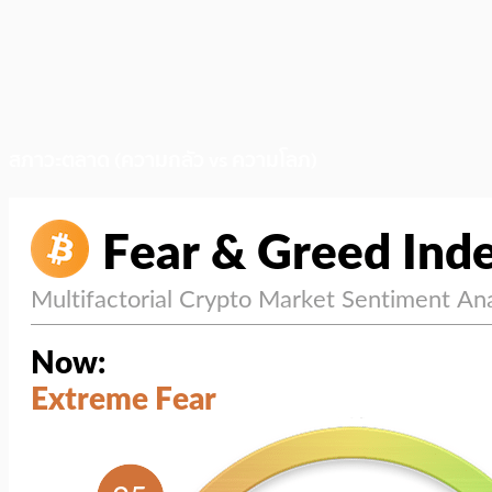
สภาวะตลาด (ความกลัว vs ความโลภ)