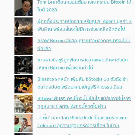
Tom Lee เตือนควอนตัมอาจเจาะระบบ Bitcoin ได้
ในปี 2028
ผู้ก่อตั้งประกาศปิดฉากเหรียญ AI Agent มูลค่า 2
พันล้าน พร้อมลั่นจะไม่มีการช่วยเหลืออีกต่อไป
กราฟ Bitcoin ส่งสัญญาณว่าตลาดกระทิงจะไม่มี
อีกแล้ว
ชายชาวมิสซูรีถูกฟ้อง หลังวางแผนลักพาตัวนัก
ลงทุน Bitcoin เพื่อเรียกค่าไถ่
Binance รุกหนัก เพิ่มหุ้น bStocks 10 ตัวดังเข้า
ตลาดสปอต พร้อมแคมเปญฟรีค่าธรรมเนียม
Bitwise ฟันธง คริปโตจะไม่เป็นไร แม้สัปดาห์นี้ร่าง
กฎหมาย Clarity Act จะโหวตไม่ผ่าน
‘อ.ตั๊ม’ ถอดปลั้ก Blockclock เก็บเข้าตู้ หวั่นพิษ
Coldcard ลุกลามสู่อุปกรณ์คริปโทฯ ในบ้าน