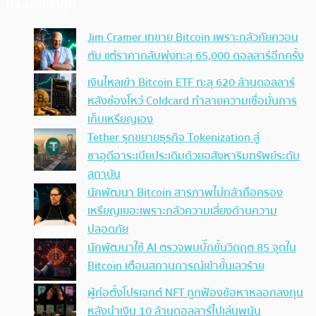
ประเด็นล่าสุด
Jim Cramer เทขาย Bitcoin เพราะกลัวภัยควอน
ตัม แต่ราคากลับพุ่งทะลุ 65,000 ดอลลาร์อีกครั้ง
เงินไหลเข้า Bitcoin ETF ทะลุ 620 ล้านดอลลาร์
หลังช่องโหว่ Coldcard ทำลายความเชื่อมั่นการ
เก็บเหรียญเอง
Tether รุกขยายธุรกิจ Tokenization สู่
ซาอุดีอาระเบียประเดิมด้วยอสังหาริมทรัพย์ระดับ
สถาบัน
นักพัฒนา Bitcoin สารภาพไม่กล้าถือครอง
เหรียญเยอะเพราะกลัวความเสี่ยงด้านความ
ปลอดภัย
นักพัฒนาใช้ AI ตรวจพบบั๊กขั้นวิกฤต 85 จุดใน
Bitcoin เตือนสถานการณ์เข้าขั้นเลวร้าย
ผู้ก่อตั้งโปรเจกต์ NFT ถูกฟ้องข้อหาหลอกลงทุน
หลังนำเงิน 10 ล้านดอลลาร์ไปเล่นพนัน