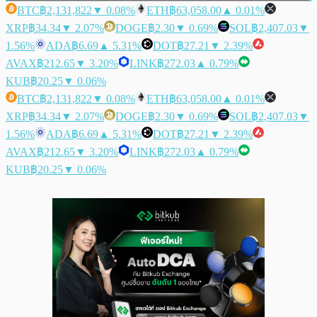
BTC
฿2,131,822
▼ 0.08%
ETH
฿63,058.00
▲ 0.01%
XRP
฿34.34
▼ 2.07%
DOGE
฿2.30
▼ 0.69%
SOL
฿2,407.03
▼
1.56%
ADA
฿6.69
▲ 5.31%
DOT
฿27.21
▼ 2.39%
AVAX
฿212.65
▼ 3.20%
LINK
฿272.03
▲ 0.79%
KUB
฿20.25
▼ 0.06%
BTC
฿2,131,822
▼ 0.08%
ETH
฿63,058.00
▲ 0.01%
XRP
฿34.34
▼ 2.07%
DOGE
฿2.30
▼ 0.69%
SOL
฿2,407.03
▼
1.56%
ADA
฿6.69
▲ 5.31%
DOT
฿27.21
▼ 2.39%
AVAX
฿212.65
▼ 3.20%
LINK
฿272.03
▲ 0.79%
KUB
฿20.25
▼ 0.06%