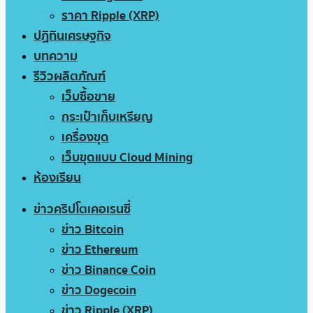
ราคา Ripple (XRP)
ปฏิทินเศรษฐกิจ
บทความ
รีวิวผลิตภัณฑ์
เว็บซื้อขาย
กระเป๋าเก็บเหรียญ
เครื่องขุด
เว็บขุดแบบ Cloud Mining
ห้องเรียน
ข่าวคริปโตเคอเรนซี่
ข่าว Bitcoin
ข่าว Ethereum
ข่าว Binance Coin
ข่าว Dogecoin
ข่าว Ripple (XRP)