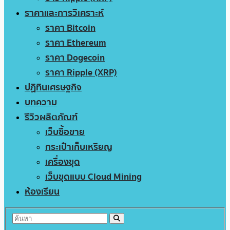
ราคาและการวิเคราะห์
ราคา Bitcoin
ราคา Ethereum
ราคา Dogecoin
ราคา Ripple (XRP)
ปฏิทินเศรษฐกิจ
บทความ
รีวิวผลิตภัณฑ์
เว็บซื้อขาย
กระเป๋าเก็บเหรียญ
เครื่องขุด
เว็บขุดแบบ Cloud Mining
ห้องเรียน