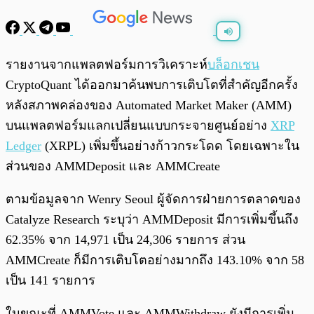
พร้อมเล่น
0:00
/
0:00
รายงานจากแพลตฟอร์มการวิเคราะห์
บล็อกเชน
CryptoQuant ได้ออกมาค้นพบการเติบโตที่สำคัญอีกครั้ง
หลังสภาพคล่องของ Automated Market Maker (AMM)
บนแพลตฟอร์มแลกเปลี่ยนแบบกระจายศูนย์อย่าง
XRP
Ledger
(XRPL) เพิ่มขึ้นอย่างก้าวกระโดด โดยเฉพาะใน
ส่วนของ AMMDeposit และ AMMCreate
ตามข้อมูลจาก Wenry Seoul ผู้จัดการฝ่ายการตลาดของ
Catalyze Research ระบุว่า AMMDeposit มีการเพิ่มขึ้นถึง
62.35% จาก 14,971 เป็น 24,306 รายการ ส่วน
AMMCreate ก็มีการเติบโตอย่างมากถึง 143.10% จาก 58
เป็น 141 รายการ
ในขณะที่ AMMVote และ AMMWithdraw ยังมีการเพิ่ม