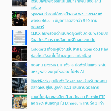
เตรียมเพิ่มฟีเจอร์ใหม่ในสมาร์ทโฟน 800 ล้าน
เครื่อง
SpaceX ทำรายได้ทะลุเป้าของ Wall Street แต่
พอร์ต Bitcoin มีมูลค่าลดลงกว่า 540 ล้าน
ดอลลาร์
CLICX ลั่นพร้อมดำเนินคดีผู้ตั้งใจบิดหนี้ พร้อมปิด
รับสมัครชั่วคราวหลังคนแห่ยื่นจนระบบล้น
Coldcard เตือนผู้ใช้งานรีบย้าย Bitcoin ด่วน หลัง
ช่องโหว่ยังอุดไม่ได้ และถูกเจาะต่อเนื่อง
กองทุน Bitcoin ETF เจ๊งและปิดตัวเป็นแห่งแรกใน
สหรัฐหลังเงินทุนไหลออกไปฝั่ง AI
BlackRock ลุยเปิดตัว Tokenized สำหรับกองทุน
ตลาดเงินยุโรปมูลค่า 3.11 แสนล้านดอลลาร์
แบงก์ใหญ่สุดของอิตาลี ลดสัดส่วน Bitcoin ETF
ลง 99% หันลงทุน ใน Ethereum แทนถึง 3 เท่า