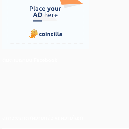
ติดตามเราบน Facebook
สภาวะตลาด (ความกลัว vs ความโลภ)