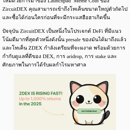
ใหม่ด้วยการมาของ Launchpad Meme Coin ของ
ZircuitDEX คุณสามารถเข้าถึงโทเค็นขนาดใหญ่ตัวถัดไป
และซื้อได้ก่อนใครก่อนที่จะมีกระแสฮือฮาเกิดขึ้น
ปัจจุบัน ZircuitDEX เป็นหนึ่งในโปรเจกต์ DeFi ที่มีแนว
โน้มดีมากที่สุดตัวหนึ่งดังนั้น presale ของมันได้มาถึงแล้ว
และโทเค็น ZDEX กำลังเตรียมที่จะผงาด พร้อมด้วยการ
กำกับดูแลที่ดีของ DEX, การ aridrop, การ stake และ
ศักยภาพในการได้รับผลกำไรมหาศาล