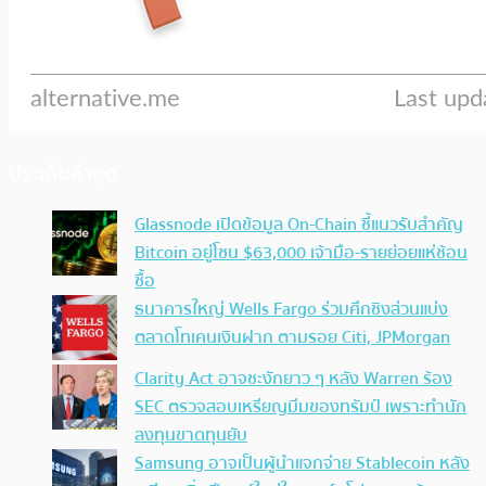
ประเด็นล่าสุด
Glassnode เปิดข้อมูล On-Chain ชี้แนวรับสำคัญ
Bitcoin อยู่โซน $63,000 เจ้ามือ-รายย่อยแห่ช้อน
ซื้อ
ธนาคารใหญ่ Wells Fargo ร่วมศึกชิงส่วนแบ่ง
ตลาดโทเคนเงินฝาก ตามรอย Citi, JPMorgan
Clarity Act อาจชะงักยาว ๆ หลัง Warren ร้อง
SEC ตรวจสอบเหรียญมีมของทรัมป์ เพราะทำนัก
ลงทุนขาดทุนยับ
Samsung อาจเป็นผู้นำแจกจ่าย Stablecoin หลัง