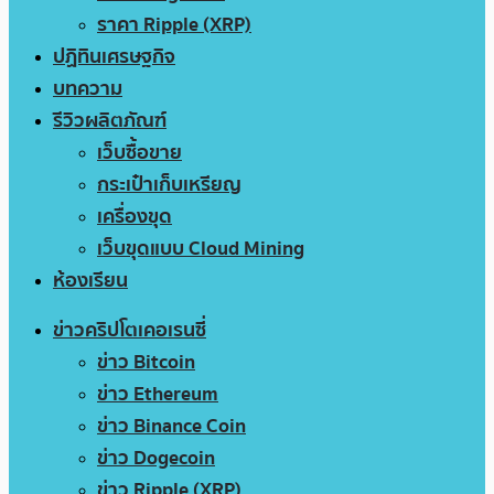
ราคา Ripple (XRP)
ปฏิทินเศรษฐกิจ
บทความ
รีวิวผลิตภัณฑ์
เว็บซื้อขาย
กระเป๋าเก็บเหรียญ
เครื่องขุด
เว็บขุดแบบ Cloud Mining
ห้องเรียน
ข่าวคริปโตเคอเรนซี่
ข่าว Bitcoin
ข่าว Ethereum
ข่าว Binance Coin
ข่าว Dogecoin
ข่าว Ripple (XRP)