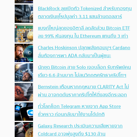
BlackRock ลุยเปิดตัว Tokenized สำหรับกองทุน
ตลาดเงินยุโรปมูลค่า 3.11 แสนล้านดอลลาร์
แบงก์ใหญ่สุดของอิตาลี ลดสัดส่วน Bitcoin ETF
ลง 99% หันลงทุน ใน Ethereum แทนถึง 3 เท่า
Charles Hoskinson ปลุกพลังคอมมูฯ Cardano
ลั่นต้องการพา ADA กลับมาเป็นผู้ชนะ
นักขุด Bitcoin สาย Solo เจอบล็อก รับทรัพย์คน
เดียว 6.6 ล้านบาท ไม่สนวิกฤตศรัทธาคริปโทฯ
Bernstein เตือนหากกฎหมาย CLARITY Act ไม่
ผ่าน อาจกดดันราคาคริปโตให้ดิ่งลงอีกระลอก
ทั่วโลกช็อก Telegram หายจาก App Store
ชั่วคราว ก่อนกลับมาใช้งานได้ปกติ
Galaxy Research ประเมินความเสียหายจาก
Coldcard อาจพุ่งสูงถึง $130 ล้าน