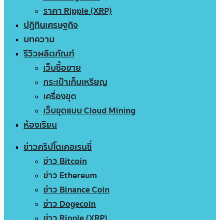
ราคา Ripple (XRP)
ปฏิทินเศรษฐกิจ
บทความ
รีวิวผลิตภัณฑ์
เว็บซื้อขาย
กระเป๋าเก็บเหรียญ
เครื่องขุด
เว็บขุดแบบ Cloud Mining
ห้องเรียน
ข่าวคริปโตเคอเรนซี่
ข่าว Bitcoin
ข่าว Ethereum
ข่าว Binance Coin
ข่าว Dogecoin
ข่าว Ripple (XRP)