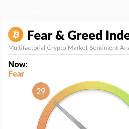
สภาวะตลาด (ความกลัว vs ความโลภ)